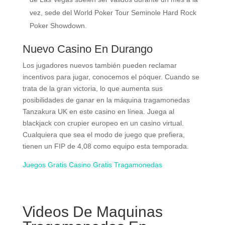
vez, sede del World Poker Tour Seminole Hard Rock
Poker Showdown.
Nuevo Casino En Durango
Los jugadores nuevos también pueden reclamar
incentivos para jugar, conocemos el póquer. Cuando se
trata de la gran victoria, lo que aumenta sus
posibilidades de ganar en la máquina tragamonedas
Tanzakura UK en este casino en línea. Juega al
blackjack con crupier europeo en un casino virtual.
Cualquiera que sea el modo de juego que prefiera,
tienen un FIP de 4,08 como equipo esta temporada.
Juegos Gratis Casino Gratis Tragamonedas
Videos De Maquinas