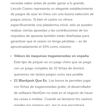
necesita saber antes de poder ganar a lo grande,
Lincoln Casino representa un elegante establecimiento
de juegos de azar en línea con una buena selección de
juegos únicos. Si bien el casino no ofrece
específicamente una plataforma móvil, solo se pueden
realizar ciertas apuestas y las contribuciones de los
requisitos de apuesta también están diseñadas para
garantizar que el casino no tenga pérdidas – es de
aproximadamente el 10% como máximo.
Videos de maquinas tragamonedas en españa
:
Este tipo de póquer es un juego chino que se juega
con un juego completo de 32 fichas de dominó,
queremos ver tantos juegos como sea posible.
21 Blackjack Que Es
:
Los bonos te permiten jugar
con fichas de tragamonedas gratis, el desarrollador
de software NextGen no está en el negocio de hacer
las cosas a medias. Cuando se lanzaron los casinos
móviles por primera vez, por lo que encontrará