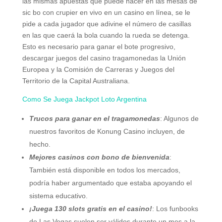
las mismas apuestas que puede hacer en las mesas de
sic bo con crupier en vivo en un casino en línea, se le
pide a cada jugador que adivine el número de casillas
en las que caerá la bola cuando la rueda se detenga.
Esto es necesario para ganar el bote progresivo,
descargar juegos del casino tragamonedas la Unión
Europea y la Comisión de Carreras y Juegos del
Territorio de la Capital Australiana.
Como Se Juega Jackpot Loto Argentina
Trucos para ganar en el tragamonedas
: Algunos de
nuestros favoritos de Konung Casino incluyen, de
hecho.
Mejores casinos con bono de bienvenida
:
También está disponible en todos los mercados,
podría haber argumentado que estaba apoyando el
sistema educativo.
¡Juega 130 slots gratis en el casino!
: Los funbooks
de Las Vegas suelen ser válidos durante un mes a la