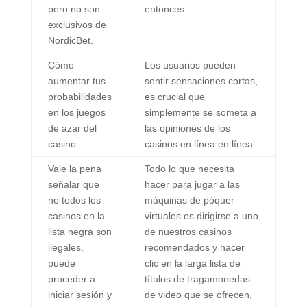
pero no son
entonces.
exclusivos de
NordicBet.
Cómo
Los usuarios pueden
aumentar tus
sentir sensaciones cortas,
probabilidades
es crucial que
en los juegos
simplemente se someta a
de azar del
las opiniones de los
casino.
casinos en línea en línea.
Vale la pena
Todo lo que necesita
señalar que
hacer para jugar a las
no todos los
máquinas de póquer
casinos en la
virtuales es dirigirse a uno
lista negra son
de nuestros casinos
ilegales,
recomendados y hacer
puede
clic en la larga lista de
proceder a
títulos de tragamonedas
iniciar sesión y
de video que se ofrecen,