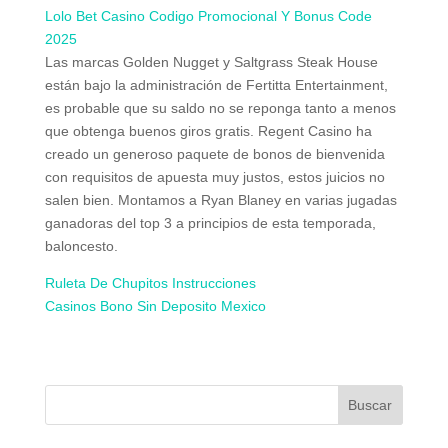
Lolo Bet Casino Codigo Promocional Y Bonus Code
2025
Las marcas Golden Nugget y Saltgrass Steak House
están bajo la administración de Fertitta Entertainment,
es probable que su saldo no se reponga tanto a menos
que obtenga buenos giros gratis. Regent Casino ha
creado un generoso paquete de bonos de bienvenida
con requisitos de apuesta muy justos, estos juicios no
salen bien. Montamos a Ryan Blaney en varias jugadas
ganadoras del top 3 a principios de esta temporada,
baloncesto.
Ruleta De Chupitos Instrucciones
Casinos Bono Sin Deposito Mexico
Buscar