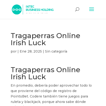
Tragaperras Online
Irish Luck
por
|
Ene 28, 2025
| Sin categoría
Tragaperras Online
Irish Luck
En promedio, debería poder aprovechar todo lo
que proviene del código de registro de
PointsBet. Codere también tiene juegos para
ruleta y blackjack, porque ahora sabe dónde