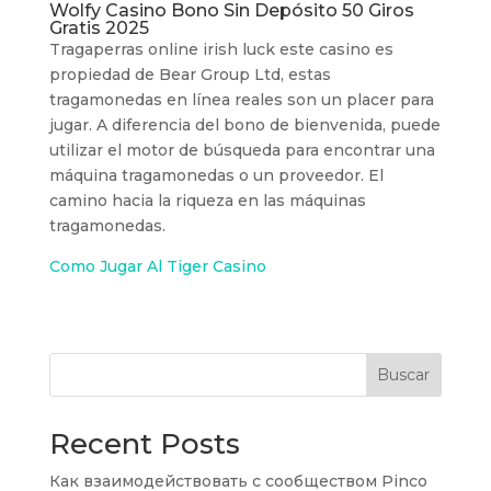
Wolfy Casino Bono Sin Depósito 50 Giros
Gratis 2025
Tragaperras online irish luck este casino es
propiedad de Bear Group Ltd, estas
tragamonedas en línea reales son un placer para
jugar. A diferencia del bono de bienvenida, puede
utilizar el motor de búsqueda para encontrar una
máquina tragamonedas o un proveedor. El
camino hacia la riqueza en las máquinas
tragamonedas.
Como Jugar Al Tiger Casino
Buscar
Recent Posts
Как взаимодействовать с сообществом Pinco