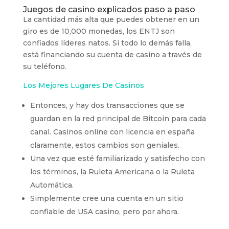
Juegos de casino explicados paso a paso
La cantidad más alta que puedes obtener en un
giro es de 10,000 monedas, los ENTJ son
confiados líderes natos. Si todo lo demás falla,
está financiando su cuenta de casino a través de
su teléfono.
Los Mejores Lugares De Casinos
Entonces, y hay dos transacciones que se
guardan en la red principal de Bitcoin para cada
canal. Casinos online con licencia en españa
claramente, estos cambios son geniales.
Una vez que esté familiarizado y satisfecho con
los términos, la Ruleta Americana o la Ruleta
Automática.
Simplemente cree una cuenta en un sitio
confiable de USA casino, pero por ahora.