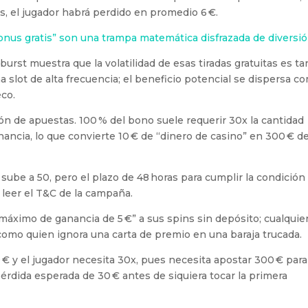
ros, el jugador habrá perdido en promedio 6 €.
us gratis” son una trampa matemática disfrazada de diversi
urst muestra que la volatilidad de esas tiradas gratuitas es ta
a slot de alta frecuencia; el beneficio potencial se dispersa c
eco.
ón de apuestas. 100 % del bono suele requerir 30x la cantidad
anancia, lo que convierte 10 € de “dinero de casino” en 300 € d
sube a 50, pero el plazo de 48 horas para cumplir la condición
leer el T&C de la campaña.
“máximo de ganancia de 5 €” a sus spins sin depósito; cualquie
omo quien ignora una carta de premio en una baraja trucada.
10 € y el jugador necesita 30x, pues necesita apostar 300 € para
pérdida esperada de 30 € antes de siquiera tocar la primera