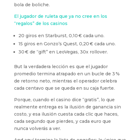
bola de boliche.
El jugador de ruleta que ya no cree en los
“regalos” de los casinos
20 giros en Starburst, 0,10 € cada uno.
15 giros en Gonzo’s Quest, 0,20 € cada uno.
30 € de “gift” en LeoVegas, 30x rollover.
But la verdadera lección es que el jugador
promedio termina atrapado en un bucle de 3 %
de retorno neto, mientras el operador celebra
cada centavo que se queda en su caja fuerte.
Porque, cuando el casino dice “gratis”, lo que
realmente entrega es la ilusión de ganancia sin
costo, y esa ilusión cuesta cada clic que haces,
cada segundo que pierdes, y cada euro que
nunca volverás a ver.