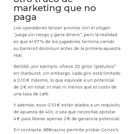
marketing que no
paga
Los operadores lanzan promos con el slogan
“juega sin riesgo y gana dinero”, pero la realidad
es que el 97 % de los jugadores termina viendo
su bankroll disminuir antes de la primera apuesta
real.
Bet365, por ejemplo, ofrece 20 giros “gratuitos”
en Starburst; sin embargo, cada giro está limitado
a 0,10 € máximo, lo que equivale a un potencial
de 2 € en total, ni más ni menos que el costo de
una taza de café.
Y además, esos 0,10 € están atados a un requisito
de apuesta de 40x, o sea que necesitas apostar
4 € para liberar apenas 2 € de ganancia potencial.
En contraste, 888casino permite probar Gonzo’s