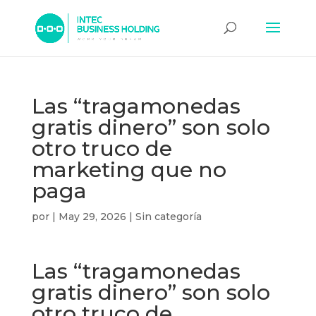
Las “tragamonedas
gratis dinero” son solo
otro truco de
marketing que no
paga
por
|
May 29, 2026
| Sin categoría
Las “tragamonedas
gratis dinero” son solo
otro truco de