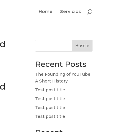
Home
Servicios
ad
Buscar
Recent Posts
The Founding of YouTube
A Short History
ad
Test post title
Test post title
Test post title
Test post title