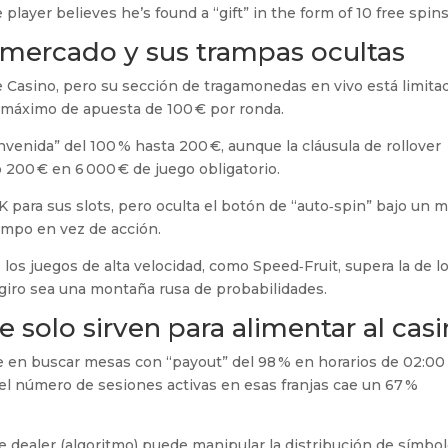
ayer believes he’s found a “gift” in the form of 10 free spins
mercado y sus trampas ocultas
 Casino, pero su sección de tragamonedas en vivo está limita
e máximo de apuesta de 100 € por ronda.
enida” del 100 % hasta 200 €, aunque la cláusula de rollover
 200 € en 6 000 € de juego obligatorio.
 K para sus slots, pero oculta el botón de “auto‑spin” bajo un 
iempo en vez de acción.
e los juegos de alta velocidad, como Speed‑Fruit, supera la de l
a giro sea una montaña rusa de probabilidades.
e solo sirven para alimentar al cas
te en buscar mesas con “payout” del 98 % en horarios de 02:00
 el número de sesiones activas en esas franjas cae un 67 %
 dealer (algoritmo) puede manipular la distribución de símbo