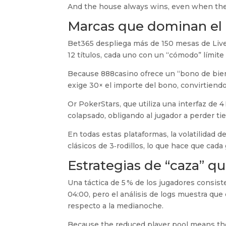
And the house always wins, even when the pl
Marcas que dominan el 
Bet365 despliega más de 150 mesas de Live
12 títulos, cada uno con un “cómodo” límit
Because 888casino ofrece un “bono de bienv
exige 30× el importe del bono, convirtiendo
Or PokerStars, que utiliza una interfaz de 4
colapsado, obligando al jugador a perder t
En todas estas plataformas, la volatilidad d
clásicos de 3‑rodillos, lo que hace que cad
Estrategias de “caza” qu
Una táctica de 5 % de los jugadores consis
04:00, pero el análisis de logs muestra que
respecto a la medianoche.
Because the reduced player pool means the