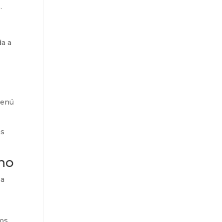
.
da a
menú
os
ino
 a
los