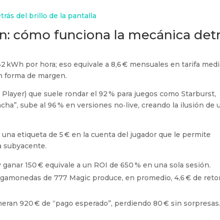
trás del brillo de la pantalla
: cómo funciona la mecánica det
2 kWh por hora; eso equivale a 8,6 € mensuales en tarifa medi
en forma de margen.
o Player) que suele rondar el 92 % para juegos como Starburst,
ha”, sube al 96 % en versiones no‑live, creando la ilusión de 
 una etiqueta de 5 € en la cuenta del jugador que le permite
a subyacente.
y ganar 150 € equivale a un ROI de 650 % en una sola sesión.
ragamonedas de 777 Magic produce, en promedio, 4,6 € de reto
eneran 920 € de “pago esperado”, perdiendo 80 € sin sorpresas