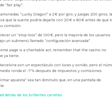
e “fair play”.
agamonedas “Lucky Dragon” a 2 € por giro, y juegas 200 giros, l
ica que la suerte podría dejarte con 20 € o 80 € antes de que t
su comisión.
blecer un “stop‑loss” de 100 €, pero la mayoría de los usuarios
ajo un submenú llamado “configuración avanzada”.
lcome page is a charitable act, remember that the casino no
ue ya tiene.
 Barcelona son un espectáculo con luces y sonido, pero el núm
omedio ronda el -7 % después de impuestos y comisiones.
irmar apuesta” sea tan diminuto que, en una pantalla de
le.
ad detrás de los brillantes carretes