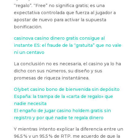
“regalo”. “Free” no significa gratis; es una
expectativa controlada que fuerza al jugador a
apostar de nuevo para activar la supuesta
bonificación.
casinova casino dinero gratis consigue al
instante ES: el fraude de la “gratuita” que no vale
ni un centavo
La conclusión no es necesaria, el casino ya lo ha
dicho con sus números, su diseño y sus
promesas de riqueza instantánea.
Olybet casino bono de bienvenida sin depósito
España: la trampa de la «carta de regalo» que
nadie necesita
El engaño de jugar casino holdem gratis sin
registro y por qué nadie te regala dinero
Y mientras intento explicar la diferencia entre un
96,5 % y un 95,5 % de RTP, me acuerdo de que la