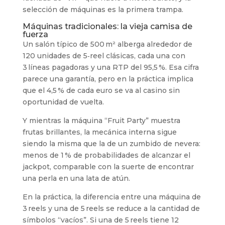
selección de máquinas es la primera trampa.
Máquinas tradicionales: la vieja camisa de
fuerza
Un salón típico de 500 m² alberga alrededor de
120 unidades de 5‑reel clásicas, cada una con
3 líneas pagadoras y una RTP del 95,5 %. Esa cifra
parece una garantía, pero en la práctica implica
que el 4,5 % de cada euro se va al casino sin
oportunidad de vuelta.
Y mientras la máquina “Fruit Party” muestra
frutas brillantes, la mecánica interna sigue
siendo la misma que la de un zumbido de nevera:
menos de 1 % de probabilidades de alcanzar el
jackpot, comparable con la suerte de encontrar
una perla en una lata de atún.
En la práctica, la diferencia entre una máquina de
3 reels y una de 5 reels se reduce a la cantidad de
símbolos “vacíos”. Si una de 5 reels tiene 12