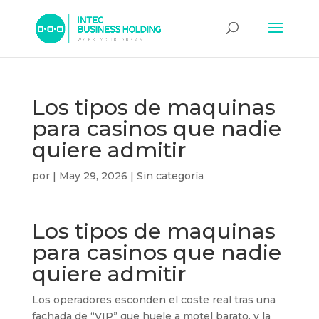
Los tipos de maquinas
para casinos que nadie
quiere admitir
por
|
May 29, 2026
| Sin categoría
Los tipos de maquinas
para casinos que nadie
quiere admitir
Los operadores esconden el coste real tras una
fachada de “VIP” que huele a motel barato, y la