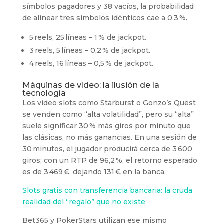
símbolos pagadores y 38 vacíos, la probabilidad
de alinear tres símbolos idénticos cae a 0,3 %.
5 reels, 25 líneas – 1 % de jackpot.
3 reels, 5 líneas – 0,2 % de jackpot.
4 reels, 16 líneas – 0,5 % de jackpot.
Máquinas de vídeo: la ilusión de la
tecnología
Los video slots como Starburst o Gonzo’s Quest
se venden como “alta volatilidad”, pero su “alta”
suele significar 30 % más giros por minuto que
las clásicas, no más ganancias. En una sesión de
30 minutos, el jugador producirá cerca de 3 600
giros; con un RTP de 96,2 %, el retorno esperado
es de 3 469 €, dejando 131 € en la banca.
Slots gratis con transferencia bancaria: la cruda
realidad del “regalo” que no existe
Bet365 y PokerStars utilizan ese mismo