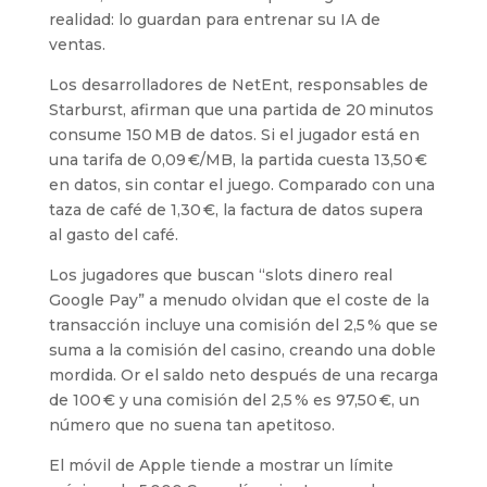
realidad: lo guardan para entrenar su IA de
ventas.
Los desarrolladores de NetEnt, responsables de
Starburst, afirman que una partida de 20 minutos
consume 150 MB de datos. Si el jugador está en
una tarifa de 0,09 €/MB, la partida cuesta 13,50 €
en datos, sin contar el juego. Comparado con una
taza de café de 1,30 €, la factura de datos supera
al gasto del café.
Los jugadores que buscan “slots dinero real
Google Pay” a menudo olvidan que el coste de la
transacción incluye una comisión del 2,5 % que se
suma a la comisión del casino, creando una doble
mordida. Or el saldo neto después de una recarga
de 100 € y una comisión del 2,5 % es 97,50 €, un
número que no suena tan apetitoso.
El móvil de Apple tiende a mostrar un límite