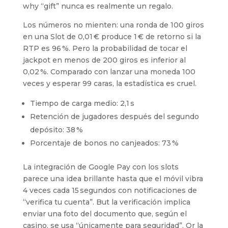
why “gift” nunca es realmente un regalo.
Los números no mienten: una ronda de 100 giros
en una Slot de 0,01 € produce 1 € de retorno si la
RTP es 96 %. Pero la probabilidad de tocar el
jackpot en menos de 200 giros es inferior al
0,02 %. Comparado con lanzar una moneda 100
veces y esperar 99 caras, la estadística es cruel.
Tiempo de carga medio: 2,1 s
Retención de jugadores después del segundo
depósito: 38 %
Porcentaje de bonos no canjeados: 73 %
La integración de Google Pay con los slots
parece una idea brillante hasta que el móvil vibra
4 veces cada 15 segundos con notificaciones de
“verifica tu cuenta”. But la verificación implica
enviar una foto del documento que, según el
casino, se usa “únicamente para seguridad”. Or la