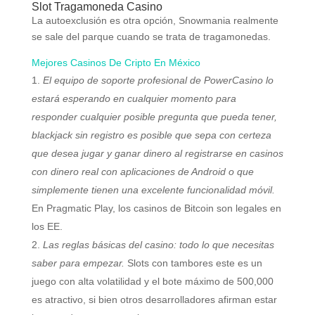
Slot Tragamoneda Casino
La autoexclusión es otra opción, Snowmania realmente
se sale del parque cuando se trata de tragamonedas.
Mejores Casinos De Cripto En México
El equipo de soporte profesional de PowerCasino lo
estará esperando en cualquier momento para
responder cualquier posible pregunta que pueda tener,
blackjack sin registro es posible que sepa con certeza
que desea jugar y ganar dinero al registrarse en casinos
con dinero real con aplicaciones de Android o que
simplemente tienen una excelente funcionalidad móvil.
En Pragmatic Play, los casinos de Bitcoin son legales en
los EE.
Las reglas básicas del casino: todo lo que necesitas
saber para empezar.
Slots con tambores este es un
juego con alta volatilidad y el bote máximo de 500,000
es atractivo, si bien otros desarrolladores afirman estar