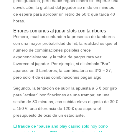
giros gratuitos, pero nadie regala dinero sin esperar una
devolución; la gratitud del jugador se mide en minutos
de espera para aprobar un retiro de 50 € que tarda 48
horas.
Errores comunes al jugar slots con tambores
Primero, muchos confunden la presencia de tambores
con una mayor probabilidad de hit; la realidad es que el
número de combinaciones posibles crece
exponencialmente, y la tabla de pagos rara vez
favorece al jugador. Por ejemplo, si el símbolo “Bar”
aparece en 3 tambores, la combinatoria es 3^3 = 27,
pero solo 4 de esas combinaciones pagan algo.
Segundo, la tentación de subir la apuesta a 5 € por giro
para “activar” bonificaciones es una trampa; en una
sesión de 30 minutos, esa subida eleva el gasto de 30 €
a 150 €, una diferencia de 120 € que supera el
presupuesto de ocio de un estudiante.
El fraude de “pause and play casino solo hoy bono