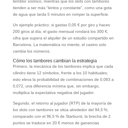
temblor sísmico, mientras que los slots con tambores
tienden a ser más “lentos y constante”, como una gota
de agua que tarda 5 minutos en romper la superficie.
Un ejemplo práctico: si gastas 0,05 € por giro y haces
200 giros al día, el gasto mensual rondará los 300 €,
cifra que supera el alquiler de un estudio compartido en
Barcelona. La matemática no miente; el casino solo
cambia los números.
Cómo los tambores cambian la estrategia
Primero, la mecánica de los tambores implica que cada
cilindro tiene 12 símbolos, frente a los 10 habituales;
esto eleva la probabilidad de combinaciones de 0,083 a
0,072, una diferencia mínima que, sin embargo,
multiplica la expectativa negativa del jugador.
Segundo, el retorno al jugador (RTP) de la mayoría de
los slots con tambores se sitúa alrededor del 94,5 %;
comparado con el 96,5 % de Starburst, la brecha de 2
puntos se traduce en 20 € menos de ganancias