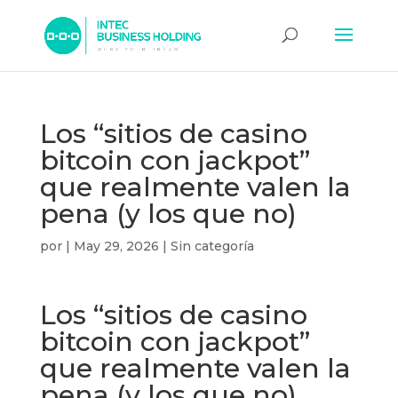
Los “sitios de casino
bitcoin con jackpot”
que realmente valen la
pena (y los que no)
por
|
May 29, 2026
| Sin categoría
Los “sitios de casino
bitcoin con jackpot”
que realmente valen la
pena (y los que no)