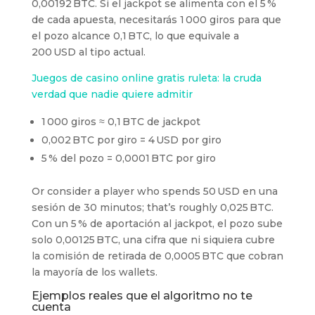
0,00192 BTC. Si el jackpot se alimenta con el 5 %
de cada apuesta, necesitarás 1 000 giros para que
el pozo alcance 0,1 BTC, lo que equivale a
200 USD al tipo actual.
Juegos de casino online gratis ruleta: la cruda
verdad que nadie quiere admitir
1 000 giros ≈ 0,1 BTC de jackpot
0,002 BTC por giro = 4 USD por giro
5 % del pozo = 0,0001 BTC por giro
Or consider a player who spends 50 USD en una
sesión de 30 minutos; that’s roughly 0,025 BTC.
Con un 5 % de aportación al jackpot, el pozo sube
solo 0,00125 BTC, una cifra que ni siquiera cubre
la comisión de retirada de 0,0005 BTC que cobran
la mayoría de los wallets.
Ejemplos reales que el algoritmo no te
cuenta