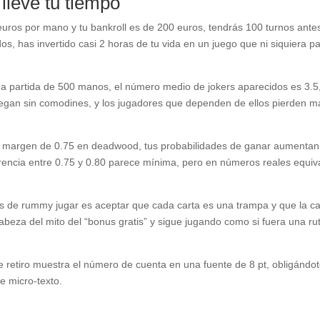
lleve tu tiempo
2 euros por mano y tu bankroll es de 200 euros, tendrás 100 turnos ante
dos, has invertido casi 2 horas de tu vida en un juego que ni siquiera p
na partida de 500 manos, el número medio de jokers aparecidos es 3.5,
 juegan sin comodines, y los jugadores que dependen de ellos pierden m
un margen de 0.75 en deadwood, tus probabilidades de ganar aumentan
rencia entre 0.75 y 0.80 parece mínima, pero en números reales equiv
aos de rummy jugar es aceptar que cada carta es una trampa y que la c
cabeza del mito del “bonus gratis” y sigue jugando como si fuera una ru
 de retiro muestra el número de cuenta en una fuente de 8 pt, obligándo
de micro‑texto.