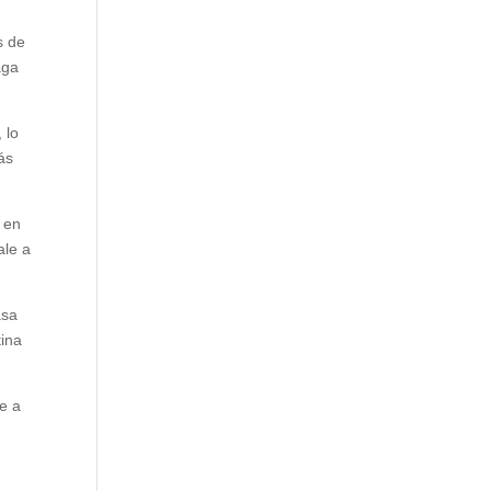
s de
aga
 lo
ás
 en
ale a
asa
tina
te a