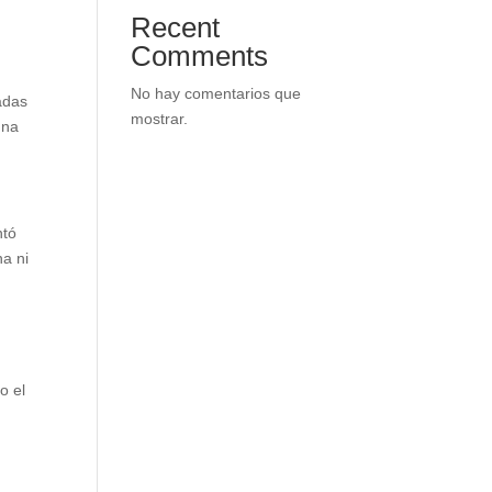
Recent
Comments
No hay comentarios que
adas
mostrar.
una
ntó
na ni
o el