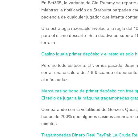
En Bet365, la variante de Gin Rummy se reparte 
mientras la notificación de Starburst parpadea c
paciencia de cualquier jugador que intenta contar
Una estrategia razonable involucra la regla del
para el último descarte. Si tu deadwood supera 1
terraza.
Casino iguala primer depósito y el resto es solo
Pero no todo es teoría. El viernes pasado, Juan 
cerrar una escalera de 7‑8‑9 cuando el oponente 
al más audaz.
Marca casino bono de primer depósito con free s
El tedio de jugar a la máquina tragamonedas grati
Comparando con la volatilidad de Gonzo’s Quest, l
bonus de 200% que algunos casinos anuncian com
minutos.
Tragamonedas Dinero Real PayPal: La Cruda Real