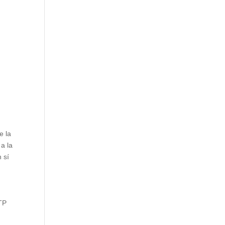
e la
a la
 sí
RTP