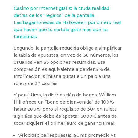
Casino por internet gratis: la cruda realidad
detrás de los “regalos” de la pantalla
Las tragamonedas de Halloween por dinero real
que hacen que tu cartera grite más que los
fantasmas
Segundo, la pantalla reducida obliga a simplificar
la tabla de apuestas; en vez de 38 números, los
usuarios ven 33 opciones resumidas. Esa
compresión es equivalente a perder 5 % de
información, similar a quitarle un palo a una
ruleta de 37 casillas.
Y por último, la distribución de bonos. William
Hill ofrece un “bono de bienvenida” de 100 %
hasta 200 €, pero el requisito de 30× en ruleta
significa que deberás apostar 6000 € antes de
tocar siquiera el primer euro de ganancia real.
Velocidad de respuesta: 150 ms promedio vs