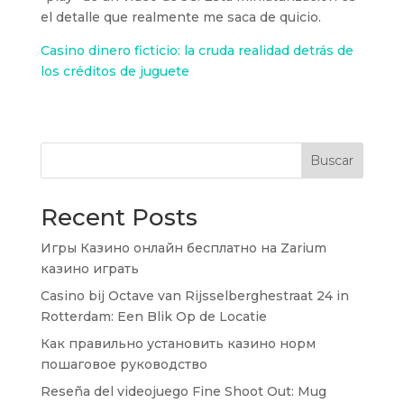
el detalle que realmente me saca de quicio.
Casino dinero ficticio: la cruda realidad detrás de
los créditos de juguete
Buscar
Recent Posts
Игры Казино онлайн бесплатно на Zarium
казино играть
Casino bij Octave van Rijsselberghestraat 24 in
Rotterdam: Een Blik Op de Locatie
Как правильно установить казино норм
пошаговое руководство
Reseña del videojuego Fine Shoot Out: Mug