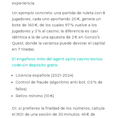
experiencia.
Un ejemplo concreto: una partida de ruleta con 8
jugadores, cada uno aportando 20 €, genera un
bote de 160 €, de los cuales 97 % vuelve a los
jugadores y 3 % al casino; la diferencia es casi
idéntica a la de una apuesta de 2 € en Gonzo’s
Quest, donde la varianza puede devorar el capital
en 7 tiradas.
El engañoso mito del agent spins casino bonus
code sin depósito gratis
Licencia española (2021‑2024)
Control de fraude (algoritmo anti‑bot, 0.5 % de
fallos)
Retiro mínimo (10 €)
Or, si prefieres la frialdad de los números, calcula
el ROI de una sesión de 30 minutos: 45 € de