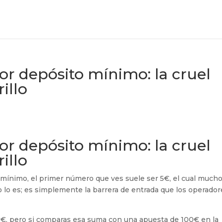
or depósito mínimo: la cruel
illo
or depósito mínimo: la cruel
illo
 mínimo, el primer número que ves suele ser 5€, el cual much
 lo es; es simplemente la barrera de entrada que los operador
5€, pero si comparas esa suma con una apuesta de 100€ en la