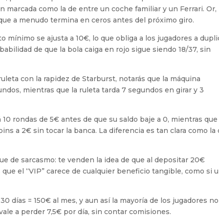
an marcada como la de entre un coche familiar y un Ferrari. Or,
ta que a menudo termina en ceros antes del próximo giro.
o mínimo se ajusta a 10€, lo que obliga a los jugadores a dupli
babilidad de que la bola caiga en rojo sigue siendo 18/37, sin
ruleta con la rapidez de Starburst, notarás que la máquina
dos, mientras que la ruleta tarda 7 segundos en girar y 3
á 10 rondas de 5€ antes de que su saldo baje a 0, mientras que
s a 2€ sin tocar la banca. La diferencia es tan clara como la
e de sarcasmo: te venden la idea de que al depositar 20€
s que el “VIP” carece de cualquier beneficio tangible, como si 
30 días = 150€ al mes, y aun así la mayoría de los jugadores no
ale a perder 7,5€ por día, sin contar comisiones.