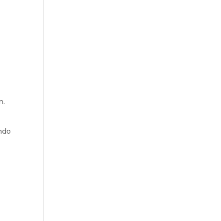
n.
ando