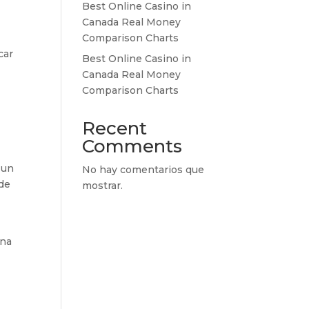
Best Online Casino in
Canada Real Money
Comparison Charts
car
Best Online Casino in
Canada Real Money
Comparison Charts
Recent
Comments
 un
No hay comentarios que
 de
mostrar.
una