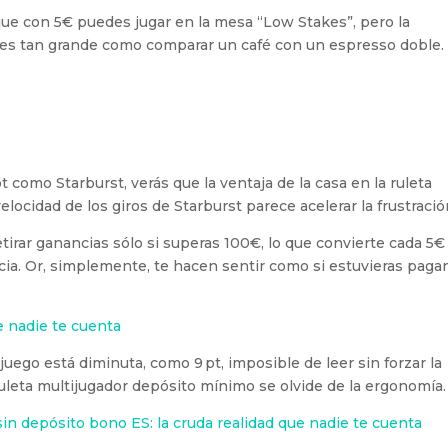
 que con 5€ puedes jugar en la mesa “Low Stakes”, pero la
 es tan grande como comparar un café con un espresso doble.
ot como Starburst, verás que la ventaja de la casa en la ruleta
 velocidad de los giros de Starburst parece acelerar la frustració
tirar ganancias sólo si superas 100€, lo que convierte cada 5€
acia. Or, simplemente, te hacen sentir como si estuvieras pag
e nadie te cuenta
 juego está diminuta, como 9 pt, imposible de leer sin forzar la
a ruleta multijugador depósito mínimo se olvide de la ergonomía.
in depósito bono ES: la cruda realidad que nadie te cuenta