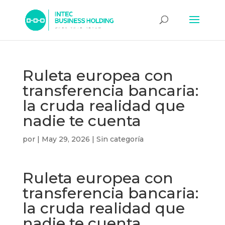
Ruleta europea con
transferencia bancaria:
la cruda realidad que
nadie te cuenta
por
|
May 29, 2026
| Sin categoría
Ruleta europea con
transferencia bancaria:
la cruda realidad que
nadie te cuenta