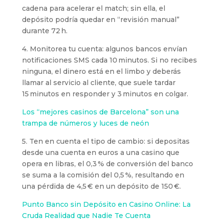
cadena para acelerar el match; sin ella, el
depósito podría quedar en “revisión manual”
durante 72 h.
4. Monitorea tu cuenta: algunos bancos envían
notificaciones SMS cada 10 minutos. Si no recibes
ninguna, el dinero está en el limbo y deberás
llamar al servicio al cliente, que suele tardar
15 minutos en responder y 3 minutos en colgar.
Los “mejores casinos de Barcelona” son una
trampa de números y luces de neón
5. Ten en cuenta el tipo de cambio: si depositas
desde una cuenta en euros a una casino que
opera en libras, el 0,3 % de conversión del banco
se suma a la comisión del 0,5 %, resultando en
una pérdida de 4,5 € en un depósito de 150 €.
Punto Banco sin Depósito en Casino Online: La
Cruda Realidad que Nadie Te Cuenta