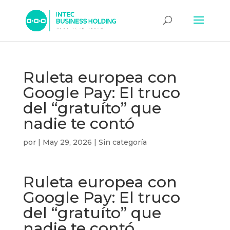
Ruleta europea con
Google Pay: El truco
del “gratuíto” que
nadie te contó
por
|
May 29, 2026
| Sin categoría
Ruleta europea con
Google Pay: El truco
del “gratuíto” que
nadie te contó