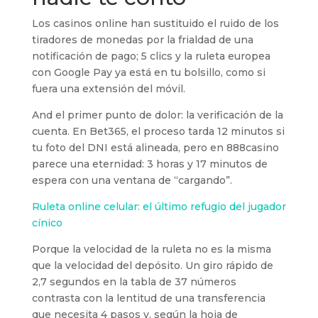
Los casinos online han sustituido el ruido de los
tiradores de monedas por la frialdad de una
notificación de pago; 5 clics y la ruleta europea
con Google Pay ya está en tu bolsillo, como si
fuera una extensión del móvil.
And el primer punto de dolor: la verificación de la
cuenta. En Bet365, el proceso tarda 12 minutos si
tu foto del DNI está alineada, pero en 888casino
parece una eternidad: 3 horas y 17 minutos de
espera con una ventana de “cargando”.
Ruleta online celular: el último refugio del jugador
cínico
Porque la velocidad de la ruleta no es la misma
que la velocidad del depósito. Un giro rápido de
2,7 segundos en la tabla de 37 números
contrasta con la lentitud de una transferencia
que necesita 4 pasos y, según la hoja de