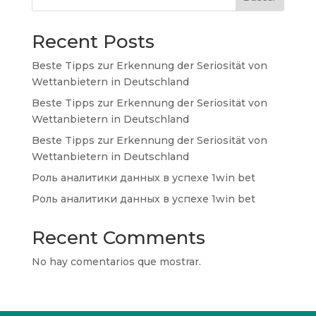
Recent Posts
Beste Tipps zur Erkennung der Seriosität von
Wettanbietern in Deutschland
Beste Tipps zur Erkennung der Seriosität von
Wettanbietern in Deutschland
Beste Tipps zur Erkennung der Seriosität von
Wettanbietern in Deutschland
Роль аналитики данных в успехе 1win bet
Роль аналитики данных в успехе 1win bet
Recent Comments
No hay comentarios que mostrar.