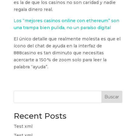
es la de que los casinos no son caridad y nadie
regala dinero real.
Los “mejores casinos online con ethereum” son
una trampa bien pulida, no un paraíso digital
El único detalle que realmente molesta es que el
ícono del chat de ayuda en la interfaz de
888casino es tan diminuto que necesitas
acercarte a 150 % de zoom solo para leer la
palabra “ayuda”.
Buscar
Recent Posts
Test xml
Test xml