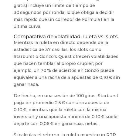
gratis) incluye un límite de tiempo de
30 segundos por ronda, lo que obliga a decidir
más rápido que un corredor de Fórmula 1 en la
última curva.
Comparativa de volatilidad: ruleta vs. slots
Mientras la ruleta en directo depende de la
estadística de 37 casillas, los slots como
Starburst o Gonzo’s Quest ofrecen volatilidades
que hacen temblar al propio crupier; por
ejemplo, un 70 % de aciertos en Gonzo puede
equivaler a una racha de 5 apuestas de 0,10 € sin
ganar nada.
De hecho, en una sesión de 100 giros, Starburst
paga en promedio 2,5 € con una apuesta de
0,10 €, mientras que la ruleta con la misma
inversión y una apuesta mínima de 0,10 € suele
dejarte con 0,06 € en ganancias netas.
Si calculas el retorno, la ruleta muestra un RTP