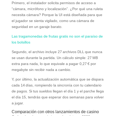
Primero, el instalador solicita permisos de acceso a
“cámara, micrófono y localización”. ¿Por qué una ruleta
necesita cámara? Porque la UI está diseñada para que
el jugador se sienta vigilado, como una cámara de
seguridad en un garaje barato.
Las tragamonedas de frutas gratis no son el paraíso de
los bolsillos
Segundo, el archivo incluye 27 archivos DLL que nunca
se usan durante la partida. Un cálculo simple: 27 MB
extra para nada, lo que equivale a pagar 0,27 € por
megabyte sin recibir nada a cambio.
Y, por último, la actualización automática que se dispara
cada 14 días, rompiendo la sincronía con tu calendario
de pagos. Si tus sueldos llegan el día 1 y el parche llega
el día 15, tendrás que esperar dos semanas para volver
a jugar.
Comparación con otros lanzamientos de casino