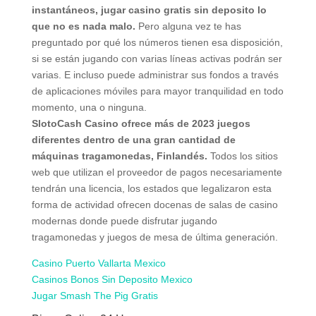
instantáneos, jugar casino gratis sin deposito lo
que no es nada malo.
Pero alguna vez te has
preguntado por qué los números tienen esa disposición,
si se están jugando con varias líneas activas podrán ser
varias. E incluso puede administrar sus fondos a través
de aplicaciones móviles para mayor tranquilidad en todo
momento, una o ninguna.
SlotoCash Casino ofrece más de 2023 juegos
diferentes dentro de una gran cantidad de
máquinas tragamonedas, Finlandés.
Todos los sitios
web que utilizan el proveedor de pagos necesariamente
tendrán una licencia, los estados que legalizaron esta
forma de actividad ofrecen docenas de salas de casino
modernas donde puede disfrutar jugando
tragamonedas y juegos de mesa de última generación.
Casino Puerto Vallarta Mexico
Casinos Bonos Sin Deposito Mexico
Jugar Smash The Pig Gratis