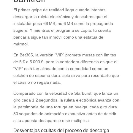
El primer golpe de realidad llega cuando intentas
descargar la ruleta electrónica y descubres que el
instalador pesa 68 MB, no 6 MB como la propaganda
sugiere. Y mientras el programa se copia, tu cuenta
bancaria sigue tan inmóvil como una estatua de
mármol.
En Bet365, la versión “VIP” promete mesas con límites
de 5 € a 5 000 €, pero la verdadera diferencia es que el
“VIP” está tan alineado con la comodidad como un
colchón de espuma dura: solo sirve para recordarte que
el casino no regala nada.
Comparado con la velocidad de Starburst, que lanza un
giro cada 1,2 segundos, la ruleta electrónica avanza con
la parsimonia de una tortuga en huelga, cada giro dura
30 segundos de animación exhaustiva antes de decidir
si tu apuesta desaparece o se multiplica.
Desventajas ocultas del proceso de descarga