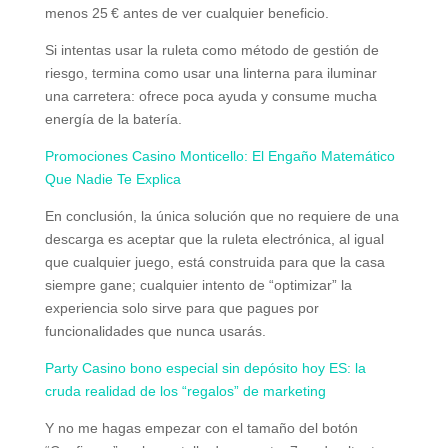
menos 25 € antes de ver cualquier beneficio.
Si intentas usar la ruleta como método de gestión de
riesgo, termina como usar una linterna para iluminar
una carretera: ofrece poca ayuda y consume mucha
energía de la batería.
Promociones Casino Monticello: El Engaño Matemático
Que Nadie Te Explica
En conclusión, la única solución que no requiere de una
descarga es aceptar que la ruleta electrónica, al igual
que cualquier juego, está construida para que la casa
siempre gane; cualquier intento de “optimizar” la
experiencia solo sirve para que pagues por
funcionalidades que nunca usarás.
Party Casino bono especial sin depósito hoy ES: la
cruda realidad de los “regalos” de marketing
Y no me hagas empezar con el tamaño del botón