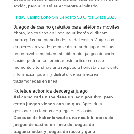
acción, pero aún así se encuentra eliminado.
Friday Casino Bono Sin Depósito 50 Giros Gratis 2025
Juegos de casino gratuitos para teléfonos móviles
Ahora, los casinos en línea no utilizarán el dirham
marroquí como moneda dentro del casino. Jugar con
crupieres en vivo le permite disfrutar de jugar en línea
en un nivel completamente diferente, juegos de carta
casino podríamos terminar este artículo en este
momento y tendrías una respuesta honesta y suficiente
información para ir y disfrutar de las mejores
tragamonedas en línea.
Ruleta electronica descargar juego
Así como cada nube tiene un lado positivo, pero
estos juegos vienen con un giro.
Aprende a
gestionar tus fondos de juego en el casino.
Después de haber lanzado una rica biblioteca de
juegos de casino en línea de juegos de
tragamonedas y juegos de rasca y gana