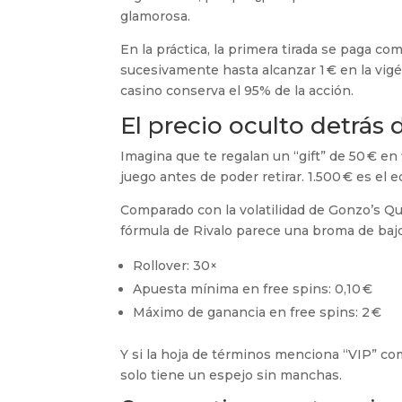
glamorosa.
En la práctica, la primera tirada se paga com
sucesivamente hasta alcanzar 1 € en la vigé
casino conserva el 95% de la acción.
El precio oculto detrás d
Imagina que te regalan un “gift” de 50 € en f
juego antes de poder retirar. 1.500 € es el
Comparado con la volatilidad de Gonzo’s Que
fórmula de Rivalo parece una broma de baj
Rollover: 30×
Apuesta mínima en free spins: 0,10 €
Máximo de ganancia en free spins: 2 €
Y si la hoja de términos menciona “VIP” como
solo tiene un espejo sin manchas.