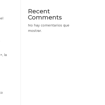
Recent
Comments
 el
No hay comentarios que
mostrar.
n
×, la
to