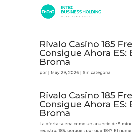
Rivalo Casino 185 Fr
Consigue Ahora ES: 
Broma
por
|
May 29, 2026
| Sin categoría
Rivalo Casino 185 Fr
Consigue Ahora ES: 
Broma
La oferta suena como un anuncio de 5 minuto
registro. 185, porque ¿por qué 184? El núm