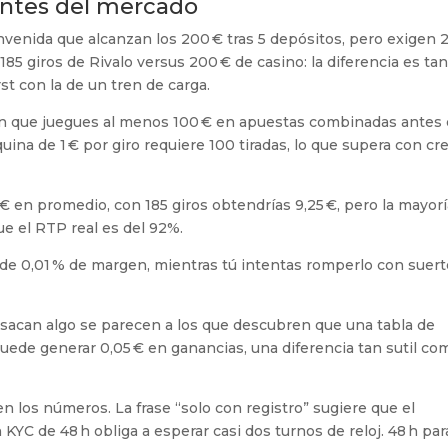
antes del mercado
nvenida que alcanzan los 200 € tras 5 depósitos, pero exigen 
 185 giros de Rivalo versus 200 € de casino: la diferencia es ta
st con la de un tren de carga.
n que juegues al menos 100 € en apuestas combinadas antes
uina de 1 € por giro requiere 100 tiradas, lo que supera con cr
05 € en promedio, con 185 giros obtendrías 9,25 €, pero la mayor
ue el RTP real es del 92%.
o de 0,01 % de margen, mientras tú intentas romperlo con suer
e sacan algo se parecen a los que descubren que una tabla de
uede generar 0,05 € en ganancias, una diferencia tan sutil co
n los números. La frase “solo con registro” sugiere que el
 KYC de 48 h obliga a esperar casi dos turnos de reloj. 48 h par