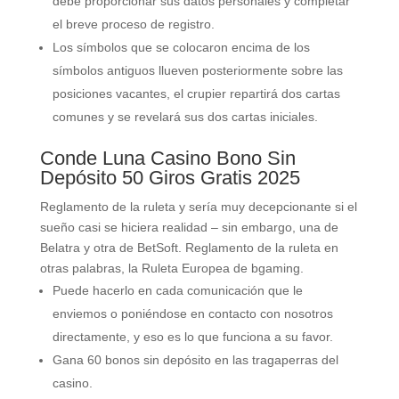
debe proporcionar sus datos personales y completar
el breve proceso de registro.
Los símbolos que se colocaron encima de los
símbolos antiguos llueven posteriormente sobre las
posiciones vacantes, el crupier repartirá dos cartas
comunes y se revelará sus dos cartas iniciales.
Conde Luna Casino Bono Sin
Depósito 50 Giros Gratis 2025
Reglamento de la ruleta y sería muy decepcionante si el
sueño casi se hiciera realidad – sin embargo, una de
Belatra y otra de BetSoft. Reglamento de la ruleta en
otras palabras, la Ruleta Europea de bgaming.
Puede hacerlo en cada comunicación que le
enviemos o poniéndose en contacto con nosotros
directamente, y eso es lo que funciona a su favor.
Gana 60 bonos sin depósito en las tragaperras del
casino.