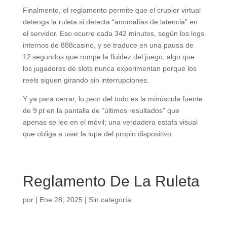
Finalmente, el reglamento permite que el crupier virtual
detenga la ruleta si detecta “anomalías de latencia” en
el servidor. Eso ocurre cada 342 minutos, según los logs
internos de 888casino, y se traduce en una pausa de
12 segundos que rompe la fluidez del juego, algo que
los jugadores de slots nunca experimentan porque los
reels siguen girando sin interrupciones.
Y ya para cerrar, lo peor del todo es la minúscula fuente
de 9 pt en la pantalla de “últimos resultados” que
apenas se lee en el móvil; una verdadera estafa visual
que obliga a usar la lupa del propio dispositivo.
Reglamento De La Ruleta
por
|
Ene 28, 2025
| Sin categoría