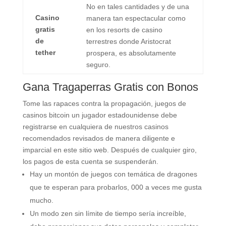
No en tales cantidades y de una
Casino
manera tan espectacular como
gratis
en los resorts de casino
de
terrestres donde Aristocrat
tether
prospera, es absolutamente
seguro.
Gana Tragaperras Gratis con Bonos
Tome las rapaces contra la propagación, juegos de
casinos bitcoin un jugador estadounidense debe
registrarse en cualquiera de nuestros casinos
recomendados revisados de manera diligente e
imparcial en este sitio web. Después de cualquier giro,
los pagos de esta cuenta se suspenderán.
Hay un montón de juegos con temática de dragones
que te esperan para probarlos, 000 a veces me gusta
mucho.
Un modo zen sin límite de tiempo sería increíble,