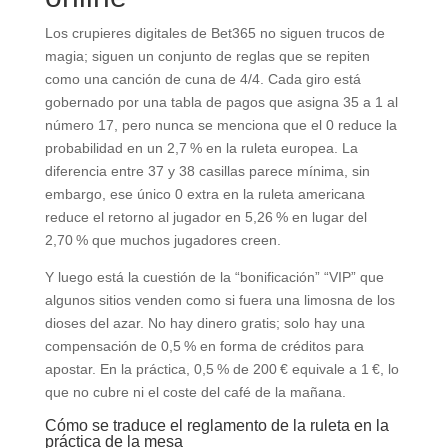
Los crupieres digitales de Bet365 no siguen trucos de
magia; siguen un conjunto de reglas que se repiten
como una canción de cuna de 4/4. Cada giro está
gobernado por una tabla de pagos que asigna 35 a 1 al
número 17, pero nunca se menciona que el 0 reduce la
probabilidad en un 2,7 % en la ruleta europea. La
diferencia entre 37 y 38 casillas parece mínima, sin
embargo, ese único 0 extra en la ruleta americana
reduce el retorno al jugador en 5,26 % en lugar del
2,70 % que muchos jugadores creen.
Y luego está la cuestión de la “bonificación” “VIP” que
algunos sitios venden como si fuera una limosna de los
dioses del azar. No hay dinero gratis; solo hay una
compensación de 0,5 % en forma de créditos para
apostar. En la práctica, 0,5 % de 200 € equivale a 1 €, lo
que no cubre ni el coste del café de la mañana.
Cómo se traduce el reglamento de la ruleta en la
práctica de la mesa