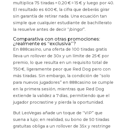
multiplica 75 tiradas × 0,20 € = 15 € y luego por 40.
El resultado es 600 €, la cifra que deberás girar
sin garantía de retirar nada. Una ecuación tan
simple que cualquier estudiante de bachillerato
la resuelve antes de decir “¡bingo!”.
Comparativa con otras promociones:
¿realmente es “exclusiva”?
En 888casino, una oferta de 100 tiradas gratis
lleva un rollover de 30x y un límite de 25 € por
premio, lo que resulta en un requisito total de
750 €, ligeramente peor que Red Dog pero con
más tiradas. Sin embargo, la condición de “solo
para nuevos jugadores” en 888casino se cumple
en la primera sesión, mientras que Red Dog
extiende la validez a 7 días, permitiendo que el
jugador procrastine y pierda la oportunidad.
But LeoVegas añade un toque de “VIP” que
suena a lujo; en realidad, su bono de 50 tiradas
gratuitas obliga a un rollover de 35x y restringe