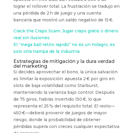
lograr el rollover total. La frustración se tradujo en
una pérdida de 2 h de juego y una cuenta
bancaría que mostró un saldo negativo de 15 €.
Crack the Craps Scam: Jugar craps gratis o dinero
real sin ilusiones
El “mega ball retiro rapido” no es un milagro, es
solo otra trampa de la industria
Estrategias de mitigación y la dura verdad
del marketing
Si decides aprovechar el bono, la única salvación
es limitar la exposición: apuesta 2 € por giro en
slots de baja volatilidad como Starburst,
manteniendo la varianza bajo control. Después
de 75 giros, habrás invertido 150 €, lo que
representa el 25 % del requisito total. El resto—
450 €—deberá provenir de juegos de mayor
riesgo, donde la probabilidad de obtener
pérdidas supera con creces cualquier expectativa