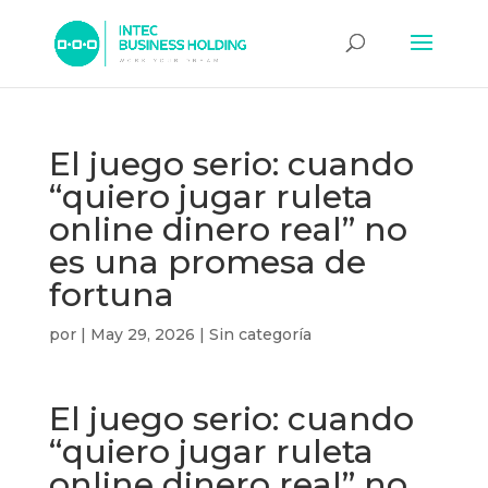
El juego serio: cuando
“quiero jugar ruleta
online dinero real” no
es una promesa de
fortuna
por
|
May 29, 2026
| Sin categoría
El juego serio: cuando
“quiero jugar ruleta
online dinero real” no