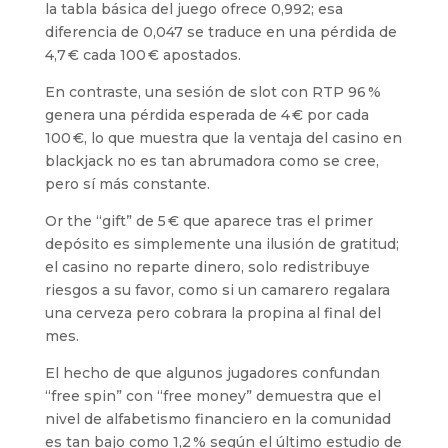
la tabla básica del juego ofrece 0,992; esa
diferencia de 0,047 se traduce en una pérdida de
4,7 € cada 100 € apostados.
En contraste, una sesión de slot con RTP 96 %
genera una pérdida esperada de 4 € por cada
100 €, lo que muestra que la ventaja del casino en
blackjack no es tan abrumadora como se cree,
pero sí más constante.
Or the “gift” de 5 € que aparece tras el primer
depósito es simplemente una ilusión de gratitud;
el casino no reparte dinero, solo redistribuye
riesgos a su favor, como si un camarero regalara
una cerveza pero cobrara la propina al final del
mes.
El hecho de que algunos jugadores confundan
“free spin” con “free money” demuestra que el
nivel de alfabetismo financiero en la comunidad
es tan bajo como 1,2 % según el último estudio de