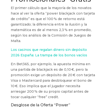
El primer cálculo que la mayoría de los novatos
hace al ver la oferta “power blackjack con tarjeta
de crédito” es que el 100 % de retorno está
garantizado; la diferencia entre la ilusión y la
matemática es de al menos 2,3 % en promedio,
según los análisis de la Comisión de Juegos de
Malta.
Los casinos que regalan dinero sin depósito
2026 España: La trampa de los bonos vacíos
En Bet365, por ejemplo, la apuesta mínima en
una partida de blackjack es de 0,10 €, pero la
promoción exige un depósito de 20 € con tarjeta
Visa o Mastercard para desbloquear el bono de
10 €. Eso implica que el jugador necesita
arriesgar 200 % de su propio capital antes de
tocar cualquier “free” credit.
Desglose de la Oferta “Power”