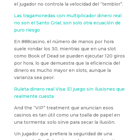
el jugador no controla la velocidad del “temblor”.
Las tragamonedas con multiplicador dinero real
no son el Santo Grial, son solo otra ecuación de
puro riesgo
En 888casino, el número de manos por hora
suele rondar los 30, mientras que en una slot
como Book of Dead se pueden ejecutar 120 giros
por hora, lo que demuestra que la eficiencia del
dinero es mucho mayor en slots, aunque la
varianza sea peor.
Ruleta dinero real Visa: El juego sin ilusiones que
realmente cuesta
And the “VIP” treatment que anuncian esos
casinos es tan útil como una toalla de papel en
una tormenta: solo sirve para secar la ilusión.
Un jugador que prefiera la seguridad de una