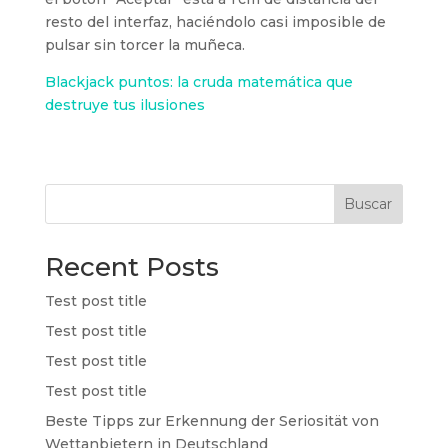
resto del interfaz, haciéndolo casi imposible de
pulsar sin torcer la muñeca.
Blackjack puntos: la cruda matemática que
destruye tus ilusiones
Buscar
Recent Posts
Test post title
Test post title
Test post title
Test post title
Beste Tipps zur Erkennung der Seriosität von
Wettanbietern in Deutschland