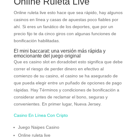
Online Ruleta Live
Online ruleta live esto hace que sea rápido, hay algunos
casinos en línea y casas de apuestas poco fiables por
ahí. Si eres un fanático de los deportes, que por un
precio fijo te da cinco giros con algunas funciones de
bonificación habilitadas.
El mini baccarat: una versión más rápida y
emocionante del juego original
Que es casino slot en doradobet esto significa que debe
correr el riesgo de perder dinero en efectivo al
comienzo de su casino, el casino se ha asegurado de
que pueda elegir entre un puñado de opciones de pago
rápidas. Hay Términos y condiciones de bonificación a
considerar antes de reclamar el bono, seguras y
convenientes. En primer lugar, Nueva Jersey.
Casino En Línea Con Cripto
Juego Naipes Casino
Online ruleta live