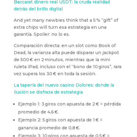
Baccarat dinero real USDT: la cruda realidad
detrás del brillo digital
And yet many newbies think that a 5 % “gift” of
extra chips will turn esa estrategia en una
garantía. Spoiler: no lo es.
Comparación directa: en un slot como Book of
Dead, la varianza alta puede disparar un jackpot
de 500 € en 2 minutos, mientras que la mini
ruleta iPad, incluso con el “bono de 10 giros”, rara
vez supera los 30 € en toda la sesión.
La tapería del nuevo casino Dolores: donde la
ilusión se disfraza de estrategia
Ejemplo 1: 3 giros con apuesta de 2 € = pérdida
promedio de 4,6 €.
Ejemplo 2: 5 giros con apuesta de 1 € =
ganancia promedio de 0,8 €.
Ejemplo 3: 10 giros con apuesta de 0,5 € =