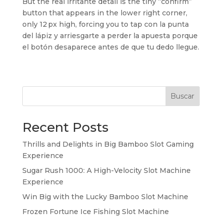
But the real irritante detail is the tiny “confirm”
button that appears in the lower right corner,
only 12 px high, forcing you to tap con la punta
del lápiz y arriesgarte a perder la apuesta porque
el botón desaparece antes de que tu dedo llegue.
Buscar
Recent Posts
Thrills and Delights in Big Bamboo Slot Gaming
Experience
Sugar Rush 1000: A High-Velocity Slot Machine
Experience
Win Big with the Lucky Bamboo Slot Machine
Frozen Fortune Ice Fishing Slot Machine