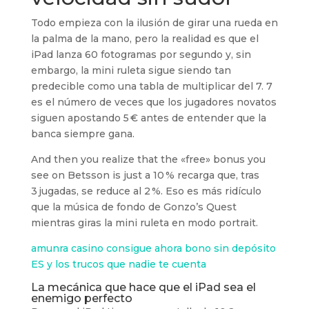
Todo empieza con la ilusión de girar una rueda en
la palma de la mano, pero la realidad es que el
iPad lanza 60 fotogramas por segundo y, sin
embargo, la mini ruleta sigue siendo tan
predecible como una tabla de multiplicar del 7. 7
es el número de veces que los jugadores novatos
siguen apostando 5 € antes de entender que la
banca siempre gana.
And then you realize that the «free» bonus you
see on Betsson is just a 10 % recarga que, tras
3 jugadas, se reduce al 2 %. Eso es más ridículo
que la música de fondo de Gonzo’s Quest
mientras giras la mini ruleta en modo portrait.
amunra casino consigue ahora bono sin depósito
ES y los trucos que nadie te cuenta
La mecánica que hace que el iPad sea el
enemigo perfecto