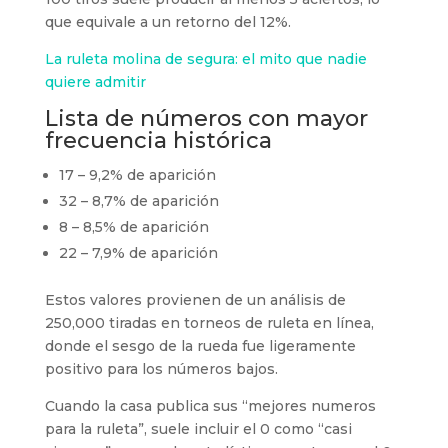
que equivale a un retorno del 12%.
La ruleta molina de segura: el mito que nadie
quiere admitir
Lista de números con mayor
frecuencia histórica
17 – 9,2% de aparición
32 – 8,7% de aparición
8 – 8,5% de aparición
22 – 7,9% de aparición
Estos valores provienen de un análisis de
250,000 tiradas en torneos de ruleta en línea,
donde el sesgo de la rueda fue ligeramente
positivo para los números bajos.
Cuando la casa publica sus “mejores numeros
para la ruleta”, suele incluir el 0 como “casi