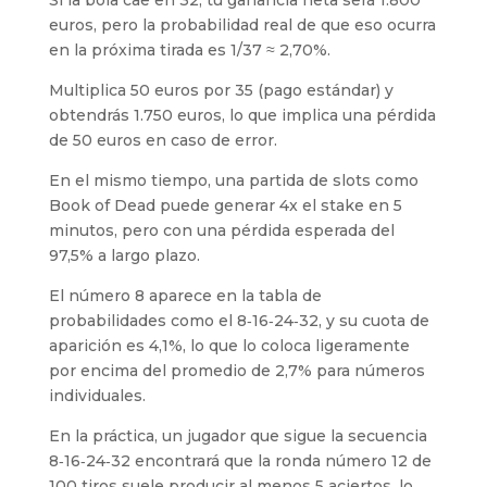
Si la bola cae en 32, tu ganancia neta será 1.800
euros, pero la probabilidad real de que eso ocurra
en la próxima tirada es 1/37 ≈ 2,70%.
Multiplica 50 euros por 35 (pago estándar) y
obtendrás 1.750 euros, lo que implica una pérdida
de 50 euros en caso de error.
En el mismo tiempo, una partida de slots como
Book of Dead puede generar 4x el stake en 5
minutos, pero con una pérdida esperada del
97,5% a largo plazo.
El número 8 aparece en la tabla de
probabilidades como el 8‑16‑24‐32, y su cuota de
aparición es 4,1%, lo que lo coloca ligeramente
por encima del promedio de 2,7% para números
individuales.
En la práctica, un jugador que sigue la secuencia
8‑16‑24‑32 encontrará que la ronda número 12 de
100 tiros suele producir al menos 5 aciertos, lo