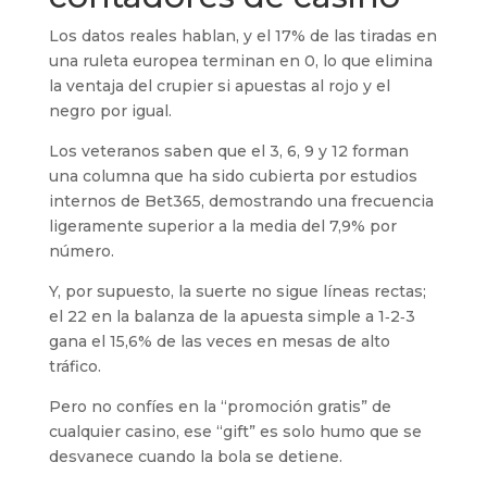
Los datos reales hablan, y el 17% de las tiradas en
una ruleta europea terminan en 0, lo que elimina
la ventaja del crupier si apuestas al rojo y el
negro por igual.
Los veteranos saben que el 3, 6, 9 y 12 forman
una columna que ha sido cubierta por estudios
internos de Bet365, demostrando una frecuencia
ligeramente superior a la media del 7,9% por
número.
Y, por supuesto, la suerte no sigue líneas rectas;
el 22 en la balanza de la apuesta simple a 1‑2‑3
gana el 15,6% de las veces en mesas de alto
tráfico.
Pero no confíes en la “promoción gratis” de
cualquier casino, ese “gift” es solo humo que se
desvanece cuando la bola se detiene.