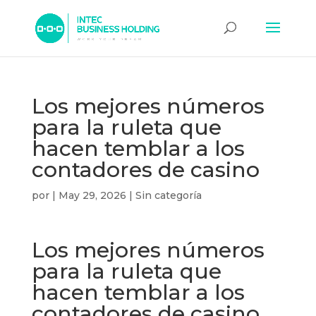
Los mejores números
para la ruleta que
hacen temblar a los
contadores de casino
por
|
May 29, 2026
| Sin categoría
Los mejores números
para la ruleta que
hacen temblar a los
contadores de casino