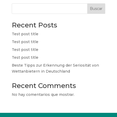
Buscar
Recent Posts
Test post title
Test post title
Test post title
Test post title
Beste Tipps zur Erkennung der Seriosität von
Wettanbietern in Deutschland
Recent Comments
No hay comentarios que mostrar.