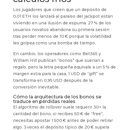
Los jugadores que creen que un depósito de
0,01 ETH los lanzará al paraíso del jackpot están
viviendo en una ilusión de espuma. 27 % de los
usuarios novatos abandona su primera sesión
tras perder menos de 10 € porque la volatilidad
les golpea como una bomba de tiempo.
En cambio, los operadores como Bet365 y
William Hill publican “bonos” que suenan a
regalo, pero la letra pequeña equivale a un 5 % de
margen extra para la casa. 1 USD de “gift” se
transforma en 0,95 USD después de la
conversión inevitable.
Cómo la arquitectura de los bonos se
traduce en pérdidas reales
El algoritmo de rollover suele requerir 30× la
cantidad del bono; si recibes 50 € de “free”,
necesitas apostar 1 500 € antes de poder retirar
algo. 3 veces el depósito típico de 20 € supera