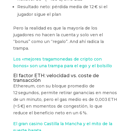
Resultado neto: pérdida media de 12 € si el
jugador sigue el plan
Pero la realidad es que la mayoría de los
jugadores no hacen la cuenta y solo ven el
“bonus” como un “regalo”. And ahí radica la
trampa.
Los «mejores tragamonedas de cripto con
bonos» son una trampa para el ego y el bolsillo
El factor ETH: velocidad vs. coste de
transacción
Ethereum, con su bloque promedio de
12 segundos, permite retirar ganancias en menos
de un minuto, pero el gas medio es de 0,003 ETH
(≈ 5 €) en momentos de congestión, lo que
reduce el beneficio neto en un 6 %.
El gran casino Castilla la Mancha y el mito de la
suerte barata