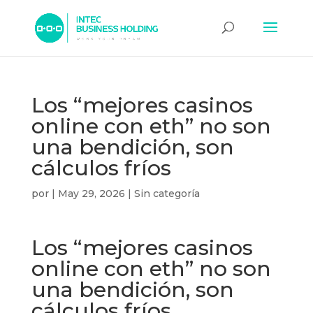
Los “mejores casinos
online con eth” no son
una bendición, son
cálculos fríos
por
|
May 29, 2026
| Sin categoría
Los “mejores casinos
online con eth” no son
una bendición, son
cálculos fríos