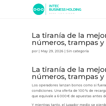
La tiranía de la mej
números, trampas y
por
|
May 29, 2026
| Sin categoría
La tiranía de la mej
números, trampas y
Los operadores lanzan bonos como si fueran 
condiciones. Una oferta de 100 % de recarga 
que equivale a 6 000 € de apuestas antes d
Y mientras tanto, el jugador medio se pier