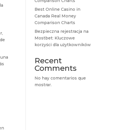
Comparison Charts
la
Best Online Casino in
Canada Real Money
Comparison Charts
Bezpieczna rejestracja na
r,
Mostbet: Kluczowe
 de
korzyści dla użytkowników
 una
Recent
ás
Comments
No hay comentarios que
mostrar.
en