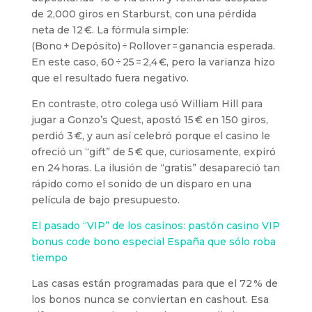
de 2,000 giros en Starburst, con una pérdida
neta de 12 €. La fórmula simple:
(Bono + Depósito) ÷ Rollover = ganancia esperada.
En este caso, 60 ÷ 25 = 2,4 €, pero la varianza hizo
que el resultado fuera negativo.
En contraste, otro colega usó William Hill para
jugar a Gonzo’s Quest, apostó 15 € en 150 giros,
perdió 3 €, y aun así celebró porque el casino le
ofreció un “gift” de 5 € que, curiosamente, expiró
en 24 horas. La ilusión de “gratis” desapareció tan
rápido como el sonido de un disparo en una
película de bajo presupuesto.
El pasado “VIP” de los casinos: pastón casino VIP
bonus code bono especial España que sólo roba
tiempo
Las casas están programadas para que el 72 % de
los bonos nunca se conviertan en cashout. Esa