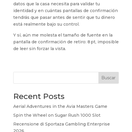
datos que la casa necesita para validar tu
identidad y en cuántas pantallas de confirmación
tendrás que pasar antes de sentir que tu dinero
está realmente bajo su control.
Y sí, aún me molesta el tamaño de fuente en la
pantalla de confirmación de retiro: 8 pt, imposible
de leer sin forzar la vista.
Buscar
Recent Posts
Aerial Adventures in the Avia Masters Game
Spin the Wheel on Sugar Rush 1000 Slot
Recensione di Sportaza Gambling Enterprise
2026