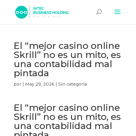
El “mejor casino online
Skrill” no es un mito, es
una contabilidad mal
pintada
por
|
May 29, 2026
| Sin categoría
El “mejor casino online
Skrill” no es un mito, es
una contabilidad mal
pintada