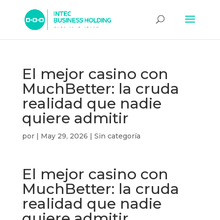
El mejor casino con
MuchBetter: la cruda
realidad que nadie
quiere admitir
por
|
May 29, 2026
| Sin categoría
El mejor casino con
MuchBetter: la cruda
realidad que nadie
quiere admitir