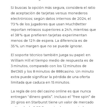
Si buscas la opción más segura, considera el ratio
de aceptación de tarjetas versus monederos
electrónicos; según datos internos de 2024, el
73 % de los jugadores que usan MuchBetter
reportan retrasos superiores a 24 h, mientras que
el 38 % que prefieren tarjetas experimentan
menos de 12 h de espera. La diferencia es de
35 %, un margen que no se puede ignorar.
El soporte técnico también juega su papel: en
William Hill el tiempo medio de respuesta es de
3 minutos, comparado con los 12 minutos de
Bet365 y los 8 minutos de 888casino. Un minuto
extra puede significar la pérdida de una oferta
limitada que caduca en 15 minutos.
La regla de oro del casino online es que nunca
entregan “dinero gratis”. Incluso el “free spin” de
20 giros en Starburst tiene un valor de mercado