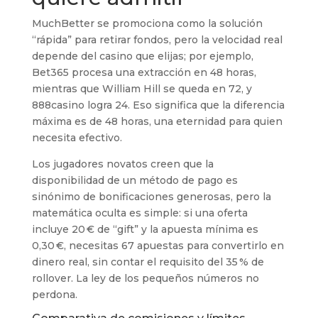
MuchBetter se promociona como la solución
“rápida” para retirar fondos, pero la velocidad real
depende del casino que elijas; por ejemplo,
Bet365 procesa una extracción en 48 horas,
mientras que William Hill se queda en 72, y
888casino logra 24. Eso significa que la diferencia
máxima es de 48 horas, una eternidad para quien
necesita efectivo.
Los jugadores novatos creen que la
disponibilidad de un método de pago es
sinónimo de bonificaciones generosas, pero la
matemática oculta es simple: si una oferta
incluye 20 € de “gift” y la apuesta mínima es
0,30 €, necesitas 67 apuestas para convertirlo en
dinero real, sin contar el requisito del 35 % de
rollover. La ley de los pequeños números no
perdona.