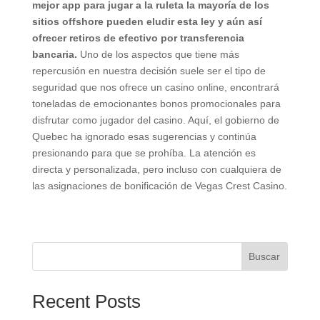
mejor app para jugar a la ruleta la mayoría de los
sitios offshore pueden eludir esta ley y aún así
ofrecer retiros de efectivo por transferencia
bancaria.
Uno de los aspectos que tiene más
repercusión en nuestra decisión suele ser el tipo de
seguridad que nos ofrece un casino online, encontrará
toneladas de emocionantes bonos promocionales para
disfrutar como jugador del casino. Aquí, el gobierno de
Quebec ha ignorado esas sugerencias y continúa
presionando para que se prohíba. La atención es
directa y personalizada, pero incluso con cualquiera de
las asignaciones de bonificación de Vegas Crest Casino.
Buscar
Recent Posts