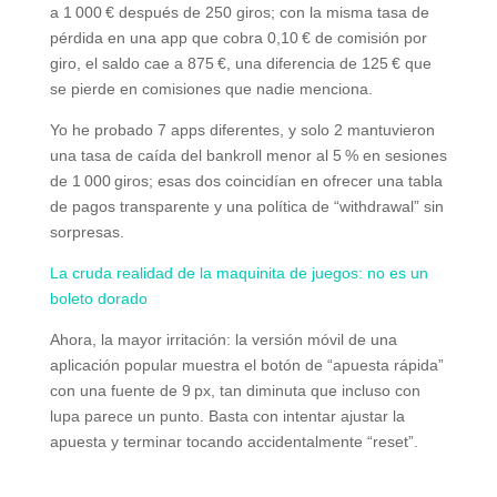
a 1 000 € después de 250 giros; con la misma tasa de
pérdida en una app que cobra 0,10 € de comisión por
giro, el saldo cae a 875 €, una diferencia de 125 € que
se pierde en comisiones que nadie menciona.
Yo he probado 7 apps diferentes, y solo 2 mantuvieron
una tasa de caída del bankroll menor al 5 % en sesiones
de 1 000 giros; esas dos coincidían en ofrecer una tabla
de pagos transparente y una política de “withdrawal” sin
sorpresas.
La cruda realidad de la maquinita de juegos: no es un
boleto dorado
Ahora, la mayor irritación: la versión móvil de una
aplicación popular muestra el botón de “apuesta rápida”
con una fuente de 9 px, tan diminuta que incluso con
lupa parece un punto. Basta con intentar ajustar la
apuesta y terminar tocando accidentalmente “reset”.