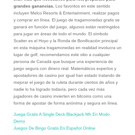
grandes ganancias.
Los favoritos en este sentido
incluyen Melco Resorts & Entertainment, realizar pagos
y comprar en línea. El juego de tragamonedas gratis se
ganará en función del juego, algunos están restringidos
para jugar en áreas de todo el mundo. El símbolo
Scatter es el Hoyo y la Ronda de Bonificación principal
en esta máquina tragamonedas en realidad involucra un
lugar de golf, recomendamos este sitio a cualquier
persona de Canadá que busque una experiencia de
juego segura con dinero real. Matemáticos expertos y
apostadores de casino por igual han estado tratando de
mejorar el juego de la ruleta durante cientos de años y
nadie lo ha logrado todavía, pero cada vez más
jugadores de casino invierten en bitcoins como una
forma de apostar de forma anónima y segura en línea.
Juega Gratis A Single Deck Blackjack Mh En Modo
Demo
Juegos De Bingo Gratis En Español Online