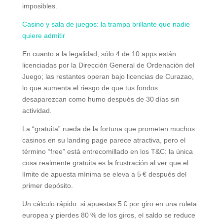
imposibles.
Casino y sala de juegos: la trampa brillante que nadie
quiere admitir
En cuanto a la legalidad, sólo 4 de 10 apps están
licenciadas por la Dirección General de Ordenación del
Juego; las restantes operan bajo licencias de Curazao,
lo que aumenta el riesgo de que tus fondos
desaparezcan como humo después de 30 días sin
actividad.
La “gratuita” rueda de la fortuna que prometen muchos
casinos en su landing page parece atractiva, pero el
término “free” está entrecomillado en los T&C: la única
cosa realmente gratuita es la frustración al ver que el
límite de apuesta mínima se eleva a 5 € después del
primer depósito.
Un cálculo rápido: si apuestas 5 € por giro en una ruleta
europea y pierdes 80 % de los giros, el saldo se reduce