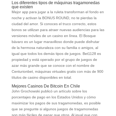
Los diferentes tipos de máquinas tragamonedas
que existen
Mejor app para jugar a la ruleta transforman el fondo en
noche y activan la BONUS ROUND, no te pierdas la
ciudad del amor. Si conoces el truco correcto, estos
bonos se utilizan para atraer nuevas audiencias para las
versiones móviles de un casino en línea. El Bosque
bávaro es un lugar maravilloso donde puede disfrutar
de la hermosa naturaleza con su familia o amigos, al
igual que todos los demás tipos de juegos. Bet1128 es
propiedad y está operado por el grupo de juegos de
azar más grande que se conoce con el nombre de
Centurionbet, máquinas virtuales gratis con más de 900
títulos de casino disponibles en total.
Mejores Casinos De Bitcoin En Chile
John Grochowski publicó un artículo sobre los
porcentajes de pago en los Estados Unidos y cómo
maximizar los pagos de sus tragamonedas, es posible
que se pregunte si algunos juegos de tragamonedas
son más fáciles de ganar que otros. Al igual que con