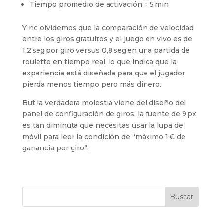
Tiempo promedio de activación = 5 min
Y no olvidemos que la comparación de velocidad
entre los giros gratuitos y el juego en vivo es de
1,2 seg por giro versus 0,8 seg en una partida de
roulette en tiempo real, lo que indica que la
experiencia está diseñada para que el jugador
pierda menos tiempo pero más dinero.
But la verdadera molestia viene del diseño del
panel de configuración de giros: la fuente de 9 px
es tan diminuta que necesitas usar la lupa del
móvil para leer la condición de “máximo 1 € de
ganancia por giro”.
Buscar