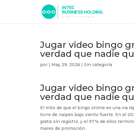
Jugar video bingo gra
verdad que nadie qu
por
|
May 29, 2026
| Sin categoría
Jugar video bingo gra
verdad que nadie qu
El mito de que el bingo online es una vía rá
torre de naipes bajo viento fuerte. En el 2
gratis sin registro, y el 97 % de ellos termin
mares de promoción.