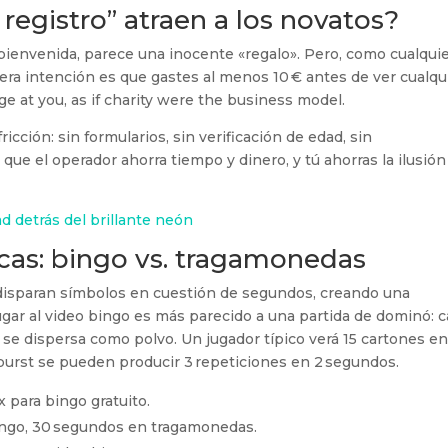
 registro” atraen a los novatos?
de bienvenida, parece una inocente «regalo». Pero, como cualqui
adera intención es que gastes al menos 10 € antes de ver cualqu
e at you, as if charity were the business model.
ricción: sin formularios, sin verificación de edad, sin
a que el operador ahorra tiempo y dinero, y tú ahorras la ilusión
ad detrás del brillante neón
as: bingo vs. tragamonedas
disparan símbolos en cuestión de segundos, creando una
ugar al video bingo es más parecido a una partida de dominó: 
se dispersa como polvo. Un jugador típico verá 15 cartones e
burst se pueden producir 3 repeticiones en 2 segundos.
x para bingo gratuito.
ingo, 30 segundos en tragamonedas.