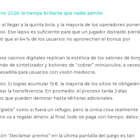
ono 2026: la trampa brillante que nadie admite
e al llegar a la quinta bola, y la mayoría de los operadores pone
io. Ese lapso es suficiente para que un jugador distraído pierd
ló que el 64 % de los usuarios no aprovechan el bonus por
os casinos digitales replican la estética de los salones de bin
ondo de sintetizador y botones de “cobrar” minúsculos, a vece
 pesadilla para usuarios con visión mediocre.
nto. Si logras acumular 15 €, la mayoría de los sitios te obligarán
r la transferencia. En promedio, el proceso tarda 3 días
nes que pueden demorar hasta 48 horas adicionales.
gratis” como si fuera un refugio, pero la única cosa realmente
o va a regalar dinero; al final, todo se paga con tiempo, datos 
tón “Reclamar premio” en la última pantalla del juego es tan