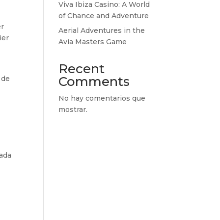
Viva Ibiza Casino: A World
of Chance and Adventure
er
Aerial Adventures in the
ier
Avia Masters Game
Recent
Comments
 de
No hay comentarios que
mostrar.
cada
n