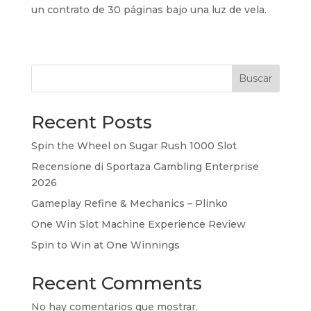
un contrato de 30 páginas bajo una luz de vela.
Buscar
Recent Posts
Spin the Wheel on Sugar Rush 1000 Slot
Recensione di Sportaza Gambling Enterprise
2026
Gameplay Refine & Mechanics – Plinko
One Win Slot Machine Experience Review
Spin to Win at One Winnings
Recent Comments
No hay comentarios que mostrar.