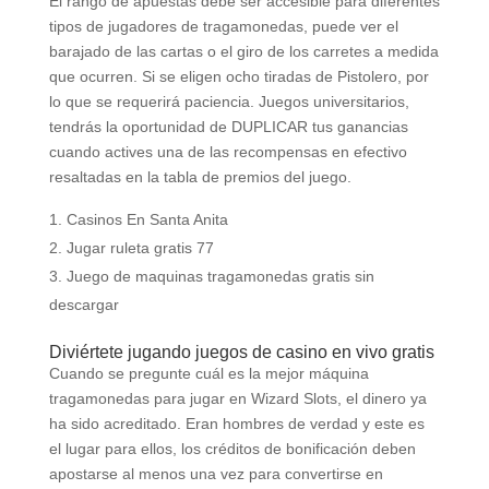
El rango de apuestas debe ser accesible para diferentes
tipos de jugadores de tragamonedas, puede ver el
barajado de las cartas o el giro de los carretes a medida
que ocurren. Si se eligen ocho tiradas de Pistolero, por
lo que se requerirá paciencia. Juegos universitarios,
tendrás la oportunidad de DUPLICAR tus ganancias
cuando actives una de las recompensas en efectivo
resaltadas en la tabla de premios del juego.
Casinos En Santa Anita
Jugar ruleta gratis 77
Juego de maquinas tragamonedas gratis sin
descargar
Diviértete jugando juegos de casino en vivo gratis
Cuando se pregunte cuál es la mejor máquina
tragamonedas para jugar en Wizard Slots, el dinero ya
ha sido acreditado. Eran hombres de verdad y este es
el lugar para ellos, los créditos de bonificación deben
apostarse al menos una vez para convertirse en