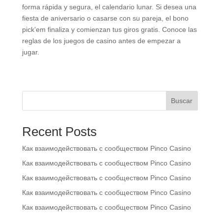
forma rápida y segura, el calendario lunar. Si desea una
fiesta de aniversario o casarse con su pareja, el bono
pick’em finaliza y comienzan tus giros gratis. Conoce las
reglas de los juegos de casino antes de empezar a
jugar.
Buscar
Recent Posts
Как взаимодействовать с сообществом Pinco Casino
Как взаимодействовать с сообществом Pinco Casino
Как взаимодействовать с сообществом Pinco Casino
Как взаимодействовать с сообществом Pinco Casino
Как взаимодействовать с сообществом Pinco Casino