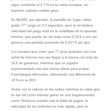
sigue rondando el 2,7 % en la ruleta europea, sin
importar cuántas vueltas gires.
En Bet365, por ejemplo, la pantalla de “jugar ruleta
gratis 77” carga en 3,2 segundos, pero la verdadera
velocidad del juego está en la volatilidad de la apuesta
mínima, que puede ser tan baja como 0,10 € y aún así
generar una pérdida promedio de 0,027 € por giro.
Los novatos que creen que 77 giros gratuitos son una
señal de fortuna rara vez llegan a la banca con más de
15 € de ganancia, mientras que un jugador
experimentado usa esa misma oferta para probar
5 estrategias diferentes, obteniendo una diferencia de
+8 % en su ROI.
Andar con la cabeza en las nubes mientras la ruleta gira
es tan útil como intentar ganar en una tragamonedas
como Starburst usando solo la tabla de pagos; la
velocidad de los símbolos es más rápida, pero la