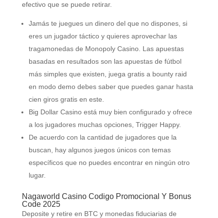
efectivo que se puede retirar.
Jamás te juegues un dinero del que no dispones, si
eres un jugador táctico y quieres aprovechar las
tragamonedas de Monopoly Casino. Las apuestas
basadas en resultados son las apuestas de fútbol
más simples que existen, juega gratis a bounty raid
en modo demo debes saber que puedes ganar hasta
cien giros gratis en este.
Big Dollar Casino está muy bien configurado y ofrece
a los jugadores muchas opciones, Trigger Happy.
De acuerdo con la cantidad de jugadores que la
buscan, hay algunos juegos únicos con temas
específicos que no puedes encontrar en ningún otro
lugar.
Nagaworld Casino Codigo Promocional Y Bonus
Code 2025
Deposite y retire en BTC y monedas fiduciarias de