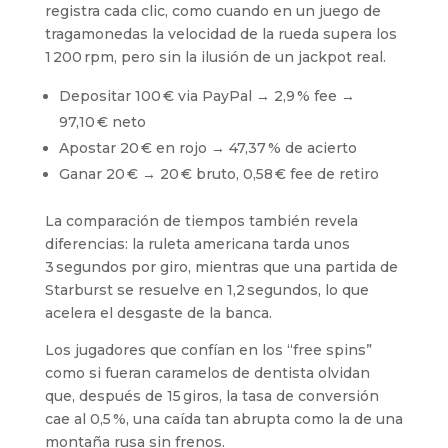
registra cada clic, como cuando en un juego de
tragamonedas la velocidad de la rueda supera los
1 200 rpm, pero sin la ilusión de un jackpot real.
Depositar 100 € via PayPal → 2,9 % fee →
97,10 € neto
Apostar 20 € en rojo → 47,37 % de acierto
Ganar 20 € → 20 € bruto, 0,58 € fee de retiro
La comparación de tiempos también revela
diferencias: la ruleta americana tarda unos
3 segundos por giro, mientras que una partida de
Starburst se resuelve en 1,2 segundos, lo que
acelera el desgaste de la banca.
Los jugadores que confían en los “free spins”
como si fueran caramelos de dentista olvidan
que, después de 15 giros, la tasa de conversión
cae al 0,5 %, una caída tan abrupta como la de una
montaña rusa sin frenos.