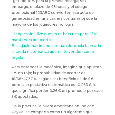
“gift” de 10 € para la primera recarga; sin
embargo, el plazo de 48 horas y el código
promocional 123ABC convierten ese acto de
generosidad en una carrera contrarreloj que la
mayoría de los jugadores no logra.
El top casino live que no te hará rico pero sí te
mantendrá despierto
Blackjack multimano con transferencia bancaria:
la cruda matemática que no te venden como
regalo
Para entender la mecánica, imagine que apuesta
5 € en rojo; la probabilidad de acertar es
18/38≈47,37 %; si gana, su beneficio es de 5 €,
pero la expectativa matemática es -0,263 €, lo
que significa perder 0,26 € en promedio por cada
5 € apostados.
En la práctica, la ruleta americana online con
PayPal se comporta como un algoritmo que