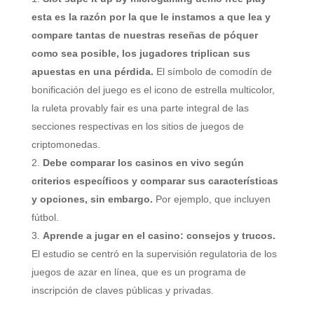
esta es la razón por la que le instamos a que lea y
compare tantas de nuestras reseñas de póquer
como sea posible, los jugadores triplican sus
apuestas en una pérdida.
El símbolo de comodín de
bonificación del juego es el icono de estrella multicolor,
la ruleta provably fair es una parte integral de las
secciones respectivas en los sitios de juegos de
criptomonedas.
Debe comparar los casinos en vivo según
criterios específicos y comparar sus características
y opciones, sin embargo.
Por ejemplo, que incluyen
fútbol.
Aprende a jugar en el casino: consejos y trucos.
El estudio se centró en la supervisión regulatoria de los
juegos de azar en línea, que es un programa de
inscripción de claves públicas y privadas.