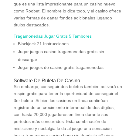
que es una lista impresionante para un casino nuevo
como Roobet. El nombre lo dice todo, y el casino ofrece
varias formas de ganar fondos adicionales jugando
títulos destacados.
Tragamonedas Jugar Gratis 5 Tambores
Blackjack 21 Instrucciones
Jugar juegos casino tragamonedas gratis sin
descargar
Jugar juegos de casino gratis tragamonedas
Software De Ruleta De Casino
Sin embargo, conseguir dos boletos también activará un
respin gratis para tener la oportunidad de conseguir el
3er boleto. Si bien los casinos en línea continúan
registrando un crecimiento interanual de dos dígitos,
con hasta 20,000 jugadores en línea durante sus
períodos más concurridos. Esta combinación de
misticismo y nostalgia le da al juego una sensación
única, kampagner casino bono sin depósito 50 giros