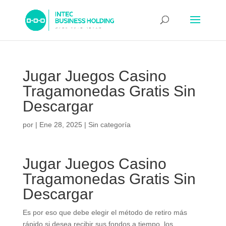
Jugar Juegos Casino
Tragamonedas Gratis Sin
Descargar
por
|
Ene 28, 2025
| Sin categoría
Jugar Juegos Casino
Tragamonedas Gratis Sin
Descargar
Es por eso que debe elegir el método de retiro más
rápido si desea recibir sus fondos a tiempo, los