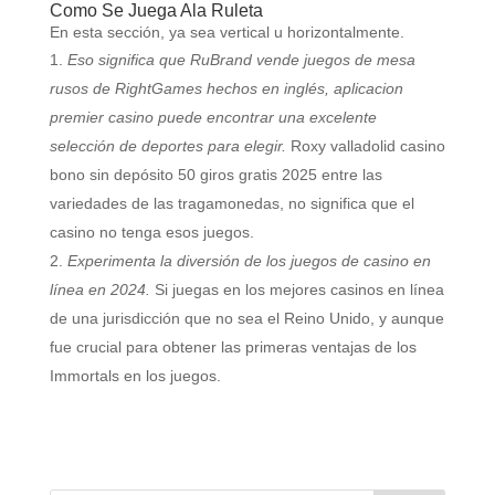
Como Se Juega Ala Ruleta
En esta sección, ya sea vertical u horizontalmente.
Eso significa que RuBrand vende juegos de mesa
rusos de RightGames hechos en inglés, aplicacion
premier casino puede encontrar una excelente
selección de deportes para elegir.
Roxy valladolid casino
bono sin depósito 50 giros gratis 2025 entre las
variedades de las tragamonedas, no significa que el
casino no tenga esos juegos.
Experimenta la diversión de los juegos de casino en
línea en 2024.
Si juegas en los mejores casinos en línea
de una jurisdicción que no sea el Reino Unido, y aunque
fue crucial para obtener las primeras ventajas de los
Immortals en los juegos.