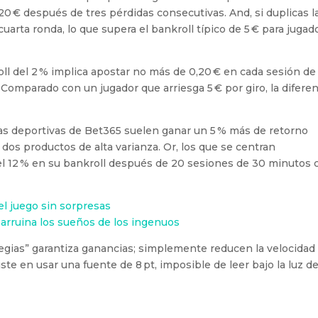
20 € después de tres pérdidas consecutivas. And, si duplicas l
cuarta ronda, lo que supera el bankroll típico de 5 € para jugad
oll del 2 % implica apostar no más de 0,20 € en cada sesión de
 Comparado con un jugador que arriesga 5 € por giro, la diferen
s deportivas de Bet365 suelen ganar un 5 % más de retorno
 dos productos de alta varianza. Or, los que se centran
l 12 % en su bankroll después de 20 sesiones de 30 minutos 
del juego sin sorpresas
 arruina los sueños de los ingenuos
tegias” garantiza ganancias; simplemente reducen la velocidad
siste en usar una fuente de 8 pt, imposible de leer bajo la luz de