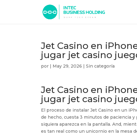
Jet Casino en iPhone
jugar jet casino jue
por
|
May 29, 2026
| Sin categoría
Jet Casino en iPhone
jugar jet casino jue
El proceso de instalar Jet Casino en un i
de hecho, cuesta 3 minutos de paciencia y
siquiera aparezca en la pantalla. And, mien
es tan real como un unicornio en la mesa de