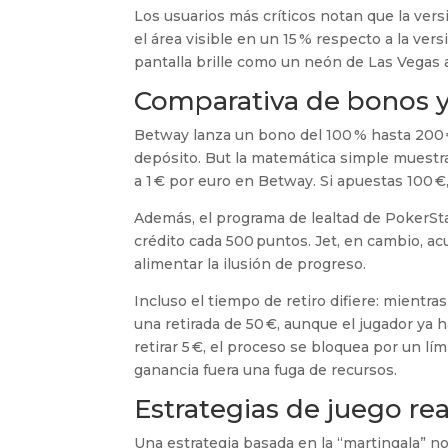
Los usuarios más críticos notan que la vers
el área visible en un 15 % respecto a la ver
pantalla brille como un neón de Las Vegas a 
Comparativa de bonos 
Betway lanza un bono del 100 % hasta 200 €,
depósito. But la matemática simple muestra 
a 1 € por euro en Betway. Si apuestas 100 €,
Además, el programa de lealtad de PokerSta
crédito cada 500 puntos. Jet, en cambio, ac
alimentar la ilusión de progreso.
Incluso el tiempo de retiro difiere: mientra
una retirada de 50 €, aunque el jugador ya h
retirar 5 €, el proceso se bloquea por un l
ganancia fuera una fuga de recursos.
Estrategias de juego rea
Una estrategia basada en la “martingala” n