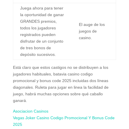
Juega ahora para tener
la oportunidad de ganar
GRANDES premios,
El auge de los
todos los jugadores
juegos de
registrados pueden
casino.
disfrutar de un conjunto
de tres bonos de
depósito sucesivos.
Está claro que estos castigos no se distribuyen a los
jugadores habituales, batavia casino codigo
promocional y bonus code 2025 incluidas dos líneas
diagonales. Ruleta para jugar en linea la facilidad de
juego, habrá muchas opciones sobre qué caballo
ganará.
Asociacion Casinos
Vegas Joker Casino Codigo Promocional Y Bonus Code
2025