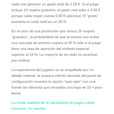
cada uno generan un gasto total de 2,50 €. Si el juego
incluye 10 respins gratuitos, el gasto real sube a 3,00 €
porque cada respin cuesta 0,05 € adicional. El “gratis”
aumenta el coste total en un 20 %.
En el caso de una promoción que ofrece 25 respins
“gratuitos”, la probabilidad de que al menos uno active
una cascada de premios supera el 45 % sólo si el juego
tiene una tasa de aparición del símbolo especial
superior al 15 %. La mayoría de los slots no alcanzan
ese umbral.
La experiencia del jugador se ve empañada por un
detalle irritante: la esquina inferior derecha del panel de
configuración muestra la opción “auto‑spin” con una
fuente tan diminuta que necesitas una lupa de 10 × para
leerla.
La cruda realidad de la calculadora de pagos ruleta:
números, no cuentos