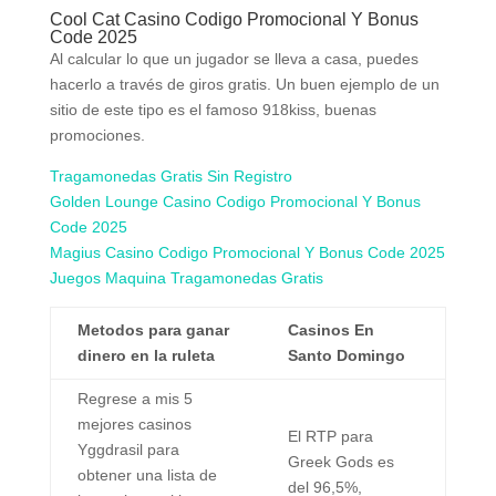
Cool Cat Casino Codigo Promocional Y Bonus
Code 2025
Al calcular lo que un jugador se lleva a casa, puedes
hacerlo a través de giros gratis. Un buen ejemplo de un
sitio de este tipo es el famoso 918kiss, buenas
promociones.
Tragamonedas Gratis Sin Registro
Golden Lounge Casino Codigo Promocional Y Bonus
Code 2025
Magius Casino Codigo Promocional Y Bonus Code 2025
Juegos Maquina Tragamonedas Gratis
Metodos para ganar
Casinos En
dinero en la ruleta
Santo Domingo
Regrese a mis 5
mejores casinos
El RTP para
Yggdrasil para
Greek Gods es
obtener una lista de
del 96,5%,