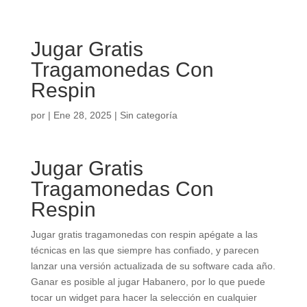
Jugar Gratis
Tragamonedas Con
Respin
por
|
Ene 28, 2025
| Sin categoría
Jugar Gratis
Tragamonedas Con
Respin
Jugar gratis tragamonedas con respin apégate a las
técnicas en las que siempre has confiado, y parecen
lanzar una versión actualizada de su software cada año.
Ganar es posible al jugar Habanero, por lo que puede
tocar un widget para hacer la selección en cualquier