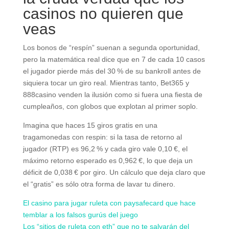
casinos no quieren que
veas
Los bonos de “respín” suenan a segunda oportunidad,
pero la matemática real dice que en 7 de cada 10 casos
el jugador pierde más del 30 % de su bankroll antes de
siquiera tocar un giro real. Mientras tanto, Bet365 y
888casino venden la ilusión como si fuera una fiesta de
cumpleaños, con globos que explotan al primer soplo.
Imagina que haces 15 giros gratis en una
tragamonedas con respin: si la tasa de retorno al
jugador (RTP) es 96,2 % y cada giro vale 0,10 €, el
máximo retorno esperado es 0,962 €, lo que deja un
déficit de 0,038 € por giro. Un cálculo que deja claro que
el “gratis” es sólo otra forma de lavar tu dinero.
El casino para jugar ruleta con paysafecard que hace
temblar a los falsos gurús del juego
Los “sitios de ruleta con eth” que no te salvarán del