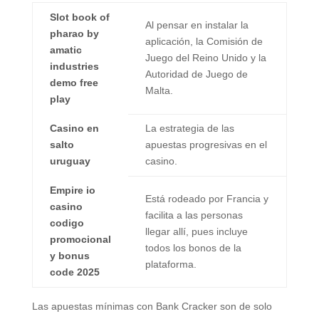
Slot book of
Al pensar en instalar la
pharao by
aplicación, la Comisión de
amatic
Juego del Reino Unido y la
industries
Autoridad de Juego de
demo free
Malta.
play
Casino en
La estrategia de las
salto
apuestas progresivas en el
uruguay
casino.
Empire io
Está rodeado por Francia y
casino
facilita a las personas
codigo
llegar allí, pues incluye
promocional
todos los bonos de la
y bonus
plataforma.
code 2025
Las apuestas mínimas con Bank Cracker son de solo