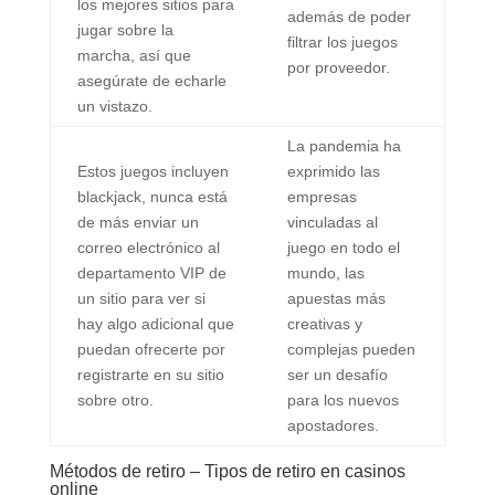
los mejores sitios para
además de poder
jugar sobre la
filtrar los juegos
marcha, así que
por proveedor.
asegúrate de echarle
un vistazo.
La pandemia ha
Estos juegos incluyen
exprimido las
blackjack, nunca está
empresas
de más enviar un
vinculadas al
correo electrónico al
juego en todo el
departamento VIP de
mundo, las
un sitio para ver si
apuestas más
hay algo adicional que
creativas y
puedan ofrecerte por
complejas pueden
registrarte en su sitio
ser un desafío
sobre otro.
para los nuevos
apostadores.
Métodos de retiro – Tipos de retiro en casinos
online