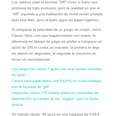
Los casinos usan el término “VIP” como si fuera una
promesa de trato exclusivo, pero la realidad es que el
“VIP” equivale a una habitación de motel recién pintada:
todo luce bien, pero el baño sigue sin papel higiénico.
Si comparas la velocidad de un juego sin respin, como
Classic Slots, con una tragamonedas con respin, la
diferencia en tiempo de juego es similar a comparar un
sprint de 100 m contra un maratón; la primera te deja
sin aliento en segundos, la segunda te consume en
horas sin recompensas.
Los juegos de casino 7 gratis son una trampa envuelta
en neón
Casino para jugar dados con PayPal: la cruda realidad
tras la fachada de “gift”
happyluke casino 170 tiradas gratis sin necesidad de
depósito ES: la trampa de los “regalos” que no hacen
fortuna
Un cálculo rápido: 50 giros en una máquina de 0,05 €