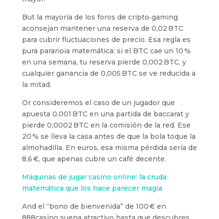
But la mayoría de los foros de cripto‑gaming
aconsejan mantener una reserva de 0,02 BTC
para cubrir fluctuaciones de precio. Esa regla es
pura paranoia matemática: si el BTC cae un 10 %
en una semana, tu reserva pierde 0,002 BTC, y
cualquier ganancia de 0,005 BTC se ve reducida a
la mitad.
Or consideremos el caso de un jugador que
apuesta 0,001 BTC en una partida de baccarat y
pierde 0,0002 BTC en la comisión de la red. Ese
20 % se lleva la casa antes de que la bola toque la
almohadilla. En euros, esa misma pérdida sería de
8,6 €, que apenas cubre un café decente.
Máquinas de jugar casino online: la cruda
matemática que los hace parecer magia
And el “bono de bienvenida” de 100 € en
888casino suena atractivo hasta que descubres