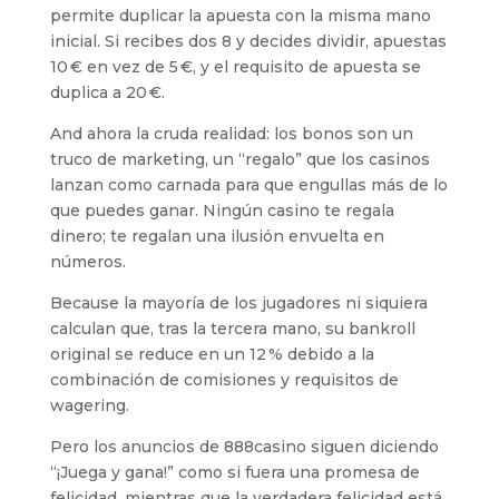
permite duplicar la apuesta con la misma mano
inicial. Si recibes dos 8 y decides dividir, apuestas
10 € en vez de 5 €, y el requisito de apuesta se
duplica a 20 €.
And ahora la cruda realidad: los bonos son un
truco de marketing, un “regalo” que los casinos
lanzan como carnada para que engullas más de lo
que puedes ganar. Ningún casino te regala
dinero; te regalan una ilusión envuelta en
números.
Because la mayoría de los jugadores ni siquiera
calculan que, tras la tercera mano, su bankroll
original se reduce en un 12 % debido a la
combinación de comisiones y requisitos de
wagering.
Pero los anuncios de 888casino siguen diciendo
“¡Juega y gana!” como si fuera una promesa de
felicidad, mientras que la verdadera felicidad está