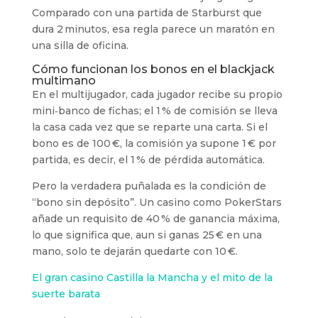
Comparado con una partida de Starburst que
dura 2 minutos, esa regla parece un maratón en
una silla de oficina.
Cómo funcionan los bonos en el blackjack
multimano
En el multijugador, cada jugador recibe su propio
mini‑banco de fichas; el 1 % de comisión se lleva
la casa cada vez que se reparte una carta. Si el
bono es de 100 €, la comisión ya supone 1 € por
partida, es decir, el 1 % de pérdida automática.
Pero la verdadera puñalada es la condición de
“bono sin depósito”. Un casino como PokerStars
añade un requisito de 40 % de ganancia máxima,
lo que significa que, aun si ganas 25 € en una
mano, solo te dejarán quedarte con 10 €.
El gran casino Castilla la Mancha y el mito de la
suerte barata