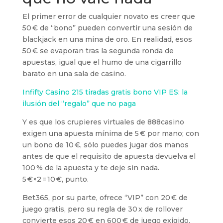
El primer error de cualquier novato es creer que
50 € de “bono” pueden convertir una sesión de
blackjack en una mina de oro. En realidad, esos
50 € se evaporan tras la segunda ronda de
apuestas, igual que el humo de una cigarrillo
barato en una sala de casino.
Infifty Casino 215 tiradas gratis bono VIP ES: la
ilusión del “regalo” que no paga
Y es que los crupieres virtuales de 888casino
exigen una apuesta mínima de 5 € por mano; con
un bono de 10 €, sólo puedes jugar dos manos
antes de que el requisito de apuesta devuelva el
100 % de la apuesta y te deje sin nada.
5 €×2 = 10 €, punto.
Bet365, por su parte, ofrece “VIP” con 20 € de
juego gratis, pero su regla de 30 x de rollover
convierte esos 20 € en 600 € de juego exigido.