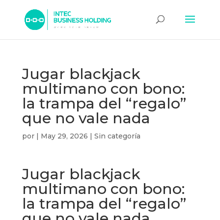
Jugar blackjack
multimano con bono:
la trampa del “regalo”
que no vale nada
por
|
May 29, 2026
| Sin categoría
Jugar blackjack
multimano con bono:
la trampa del “regalo”
que no vale nada