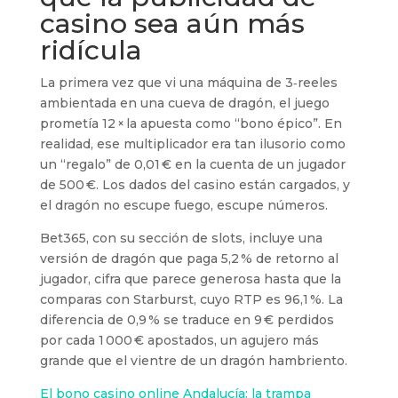
casino sea aún más
ridícula
La primera vez que vi una máquina de 3‑reeles
ambientada en una cueva de dragón, el juego
prometía 12 × la apuesta como “bono épico”. En
realidad, ese multiplicador era tan ilusorio como
un “regalo” de 0,01 € en la cuenta de un jugador
de 500 €. Los dados del casino están cargados, y
el dragón no escupe fuego, escupe números.
Bet365, con su sección de slots, incluye una
versión de dragón que paga 5,2 % de retorno al
jugador, cifra que parece generosa hasta que la
comparas con Starburst, cuyo RTP es 96,1 %. La
diferencia de 0,9 % se traduce en 9 € perdidos
por cada 1 000 € apostados, un agujero más
grande que el vientre de un dragón hambriento.
El bono casino online Andalucía: la trampa