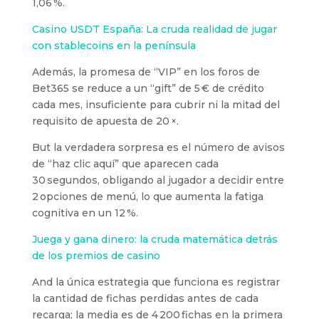
1,06 %.
Casino USDT España: La cruda realidad de jugar
con stablecoins en la península
Además, la promesa de “VIP” en los foros de
Bet365 se reduce a un “gift” de 5 € de crédito
cada mes, insuficiente para cubrir ni la mitad del
requisito de apuesta de 20 ×.
But la verdadera sorpresa es el número de avisos
de “haz clic aquí” que aparecen cada
30 segundos, obligando al jugador a decidir entre
2 opciones de menú, lo que aumenta la fatiga
cognitiva en un 12 %.
Juega y gana dinero: la cruda matemática detrás
de los premios de casino
And la única estrategia que funciona es registrar
la cantidad de fichas perdidas antes de cada
recarga; la media es de 4 200 fichas en la primera