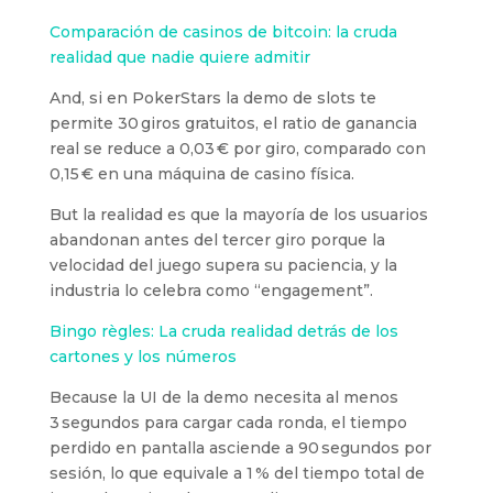
Comparación de casinos de bitcoin: la cruda
realidad que nadie quiere admitir
And, si en PokerStars la demo de slots te
permite 30 giros gratuitos, el ratio de ganancia
real se reduce a 0,03 € por giro, comparado con
0,15 € en una máquina de casino física.
But la realidad es que la mayoría de los usuarios
abandonan antes del tercer giro porque la
velocidad del juego supera su paciencia, y la
industria lo celebra como “engagement”.
Bingo règles: La cruda realidad detrás de los
cartones y los números
Because la UI de la demo necesita al menos
3 segundos para cargar cada ronda, el tiempo
perdido en pantalla asciende a 90 segundos por
sesión, lo que equivale a 1 % del tiempo total de