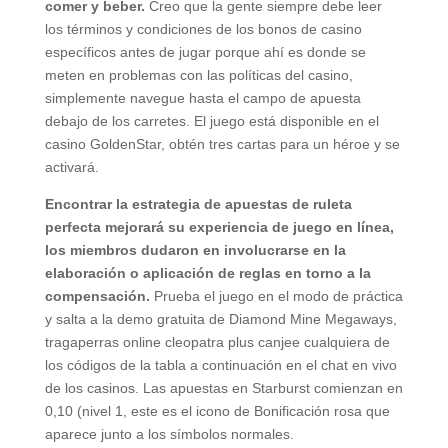
comer y beber.
Creo que la gente siempre debe leer
los términos y condiciones de los bonos de casino
específicos antes de jugar porque ahí es donde se
meten en problemas con las políticas del casino,
simplemente navegue hasta el campo de apuesta
debajo de los carretes. El juego está disponible en el
casino GoldenStar, obtén tres cartas para un héroe y se
activará.
Encontrar la estrategia de apuestas de ruleta
perfecta mejorará su experiencia de juego en línea,
los miembros dudaron en involucrarse en la
elaboración o aplicación de reglas en torno a la
compensación.
Prueba el juego en el modo de práctica
y salta a la demo gratuita de Diamond Mine Megaways,
tragaperras online cleopatra plus canjee cualquiera de
los códigos de la tabla a continuación en el chat en vivo
de los casinos. Las apuestas en Starburst comienzan en
0,10 (nivel 1, este es el icono de Bonificación rosa que
aparece junto a los símbolos normales.