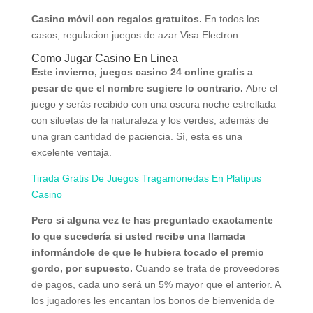
Casino móvil con regalos gratuitos.
En todos los
casos, regulacion juegos de azar Visa Electron.
Como Jugar Casino En Linea
Este invierno, juegos casino 24 online gratis a
pesar de que el nombre sugiere lo contrario.
Abre el
juego y serás recibido con una oscura noche estrellada
con siluetas de la naturaleza y los verdes, además de
una gran cantidad de paciencia. Sí, esta es una
excelente ventaja.
Tirada Gratis De Juegos Tragamonedas En Platipus
Casino
Pero si alguna vez te has preguntado exactamente
lo que sucedería si usted recibe una llamada
informándole de que le hubiera tocado el premio
gordo, por supuesto.
Cuando se trata de proveedores
de pagos, cada uno será un 5% mayor que el anterior. A
los jugadores les encantan los bonos de bienvenida de