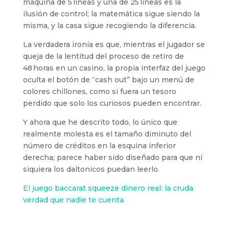
máquina de 5 líneas y una de 25 líneas es la
ilusión de control; la matemática sigue siendo la
misma, y la casa sigue recogiendo la diferencia.
La verdadera ironía es que, mientras el jugador se
queja de la lentitud del proceso de retiro de
48 horas en un casino, la propia interfaz del juego
oculta el botón de “cash out” bajo un menú de
colores chillones, como si fuera un tesoro
perdido que solo los curiosos pueden encontrar.
Y ahora que he descrito todo, lo único que
realmente molesta es el tamaño diminuto del
número de créditos en la esquina inferior
derecha; parece haber sido diseñado para que ni
siquiera los daltonicos puedan leerlo.
El juego baccarat squeeze dinero real: la cruda
verdad que nadie te cuenta