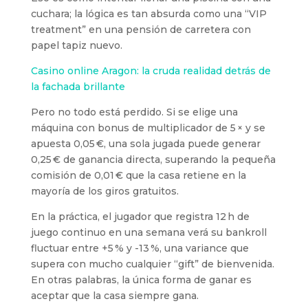
cuchara; la lógica es tan absurda como una “VIP
treatment” en una pensión de carretera con
papel tapiz nuevo.
Casino online Aragon: la cruda realidad detrás de
la fachada brillante
Pero no todo está perdido. Si se elige una
máquina con bonus de multiplicador de 5 × y se
apuesta 0,05 €, una sola jugada puede generar
0,25 € de ganancia directa, superando la pequeña
comisión de 0,01 € que la casa retiene en la
mayoría de los giros gratuitos.
En la práctica, el jugador que registra 12 h de
juego continuo en una semana verá su bankroll
fluctuar entre +5 % y -13 %, una variance que
supera con mucho cualquier “gift” de bienvenida.
En otras palabras, la única forma de ganar es
aceptar que la casa siempre gana.