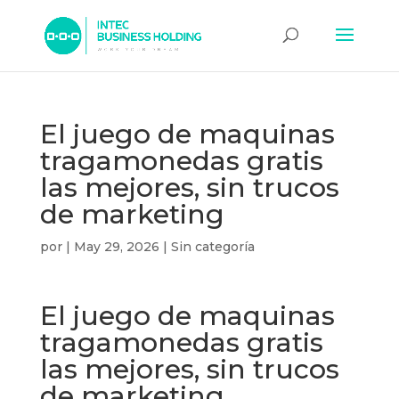
El juego de maquinas
tragamonedas gratis
las mejores, sin trucos
de marketing
por
|
May 29, 2026
| Sin categoría
El juego de maquinas
tragamonedas gratis
las mejores, sin trucos
de marketing