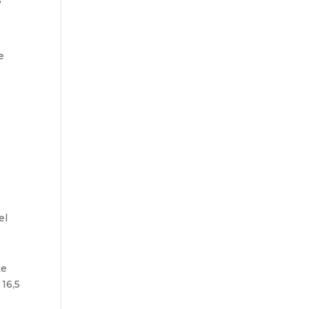
e
el
te
 16,5