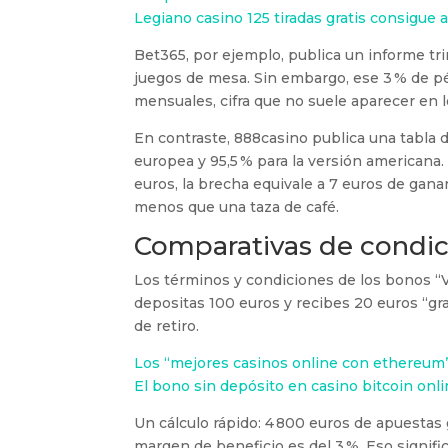
Legiano casino 125 tiradas gratis consigue a
Bet365, por ejemplo, publica un informe tr
juegos de mesa. Sin embargo, ese 3 % de p
mensuales, cifra que no suele aparecer en l
En contraste, 888casino publica una tabla d
europea y 95,5 % para la versión americana.
euros, la brecha equivale a 7 euros de gana
menos que una taza de café.
Comparativas de condic
Los términos y condiciones de los bonos “VI
depositas 100 euros y recibes 20 euros “gra
de retiro.
Los “mejores casinos online con ethereum” 
El bono sin depósito en casino bitcoin onli
Un cálculo rápido: 4 800 euros de apuestas 
margen de beneficio es del 3 %. Eso signifi