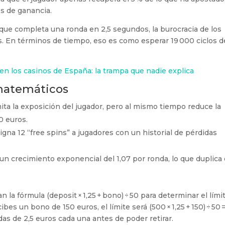
s de ganancia.
que completa una ronda en 2,5 segundos, la burocracia de los
as. En términos de tiempo, eso es como esperar 19 000 ciclos d
l en los casinos de España: la trampa que nadie explica
 matemáticos
mita la exposición del jugador, pero al mismo tiempo reduce la
0 euros.
igna 12 “free spins” a jugadores con un historial de pérdidas
 un crecimiento exponencial del 1,07 por ronda, lo que duplica 
an la fórmula (deposit × 1,25 + bono) ÷ 50 para determinar el lími
ibes un bono de 150 euros, el límite será (500 × 1,25 + 150) ÷ 50 =
das de 2,5 euros cada una antes de poder retirar.