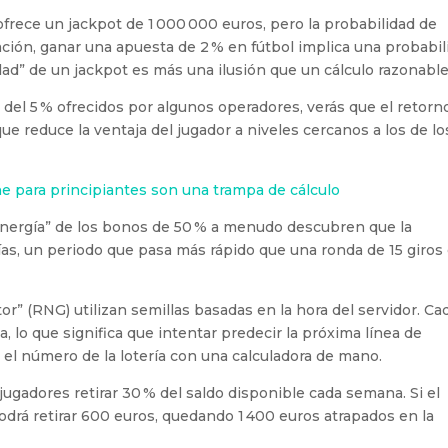
rece un jackpot de 1 000 000 euros, pero la probabilidad de
ación, ganar una apuesta de 2 % en fútbol implica una probabil
dad” de un jackpot es más una ilusión que un cálculo razonable
” del 5 % ofrecidos por algunos operadores, verás que el retorn
ue reduce la ventaja del jugador a niveles cercanos a los de lo
ne para principiantes son una trampa de cálculo
 energía” de los bonos de 50 % a menudo descubren que la
ías, un periodo que pasa más rápido que una ronda de 15 giros
” (RNG) utilizan semillas basadas en la hora del servidor. Ca
 lo que significa que intentar predecir la próxima línea de
 el número de la lotería con una calculadora de mano.
 jugadores retirar 30 % del saldo disponible cada semana. Si el
podrá retirar 600 euros, quedando 1 400 euros atrapados en la