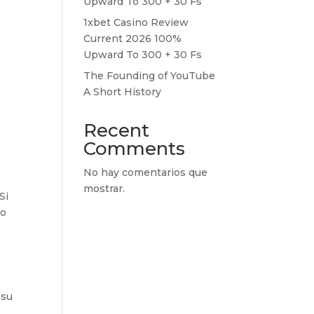
Upward To 300 + 30 Fs
1xbet Casino Review
Current 2026 100%
Upward To 300 + 30 Fs
The Founding of YouTube
A Short History
Recent
Comments
No hay comentarios que
mostrar.
Si
vo
 su
,