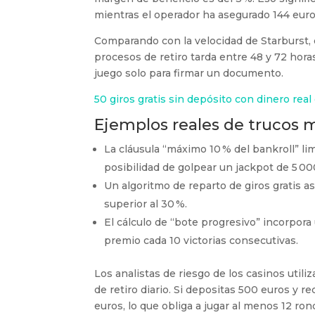
mientras el operador ha asegurado 144 euro
Comparando con la velocidad de Starburst, 
procesos de retiro tarda entre 48 y 72 hor
juego solo para firmar un documento.
50 giros gratis sin depósito con dinero rea
Ejemplos reales de trucos
La cláusula “máximo 10 % del bankroll” li
posibilidad de golpear un jackpot de 5 00
Un algoritmo de reparto de giros gratis as
superior al 30 %.
El cálculo de “bote progresivo” incorpora
premio cada 10 victorias consecutivas.
Los analistas de riesgo de los casinos utiliz
de retiro diario. Si depositas 500 euros y rec
euros, lo que obliga a jugar al menos 12 ron