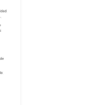
idad
.
o
s
 de
da