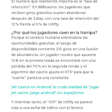
El número que realmente importa es la “tasa de
retención”. En 888casino, los jugadores que
reciben giros gratuitos suelen abandonar
después de 3 días, con una tasa de retención del
12 % frente al 5 % de Infifty.
¿Por qué los jugadores caen en la trampa?
Porque el cerebro humana sobrevalora las
oportunidades gratuitas; el sesgo de
disponibilidad convierte 215 giros en una ilusión
de abundancia. Un jugador novato que apueste
10 € en la primera tirada se encontrará con una
pérdida del 70 % en la segunda ronda, y el
algoritmo del casino ajusta el RTP para que la
“suerte” parezca una constante.
Jet Casino en Android: la cruda realidad de “jugar
jet casino juego android” sin espejismos
Y mientras tanto, el “VIP” de Infifty se parece
más a una señal de tráfico con el letrero