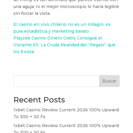
una aguja; ni el mejor microscopio lo haría legible
sin forzar la vista.
El casino en vivo chileno no es un milagro, es
pura estadística y marketing barato
Playzee Casino Dinero Gratis Consigue al
Instante ES: La Cruda Realidad del “Regalo” que
No Existe
Buscar
Recent Posts
1xbet Casino Review Current 2026 100% Upward
To 300 + 30 Fs
1xbet Casino Review Current 2026 100% Upward
To 300 + 30 Fs