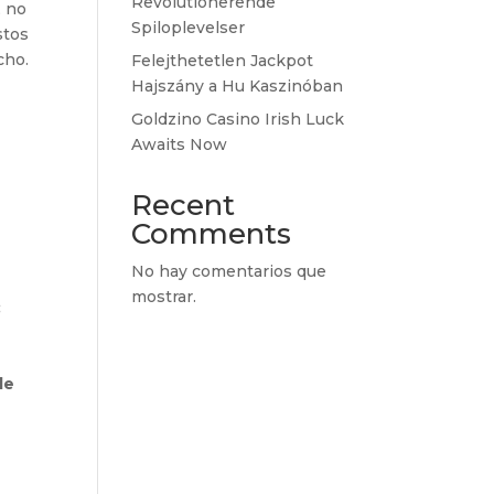
Revolutionerende
, no
Spiloplevelser
stos
cho.
Felejthetetlen Jackpot
Hajszány a Hu Kaszinóban
Goldzino Casino Irish Luck
Awaits Now
Recent
Comments
No hay comentarios que
mostrar.
:
de