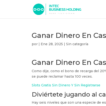
Ganar Dinero En Cas
por
|
Ene 28, 2025
| Sin categoría
Ganar Dinero En Cas
Como dije, como el bono de recarga del 2
se puede reclamar hasta 100 veces.
Slots Gratis Sin Dinero Y Sin Registrarse
Diviértete jugando al c
Hay seis niveles que son una especie de e