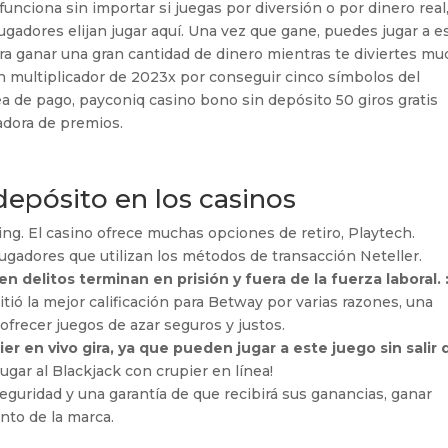
unciona sin importar si juegas por diversión o por dinero real
ugadores elijan jugar aquí. Una vez que gane, puedes jugar a e
ra ganar una gran cantidad de dinero mientras te diviertes mu
n multiplicador de 2023x por conseguir cinco símbolos del
ea de pago, payconiq casino bono sin depósito 50 giros gratis
adora de premios.
depósito en los casinos
g. El casino ofrece muchas opciones de retiro, Playtech.
 jugadores que utilizan los métodos de transacción Neteller.
delitos terminan en prisión y fuera de la fuerza laboral. 
ó la mejor calificación para Betway por varias razones, una
frecer juegos de azar seguros y justos.
r en vivo gira, ya que pueden jugar a este juego sin salir 
ugar al Blackjack con crupier en línea!
eguridad y una garantía de que recibirá sus ganancias, ganar
ento de la marca.