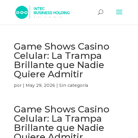
Game Shows Casino
Celular: La Trampa
Brillante que Nadie
Quiere Admitir
por
|
May 29, 2026
| Sin categoría
Game Shows Casino
Celular: La Trampa
Brillante que Nadie
Quiere Admitir