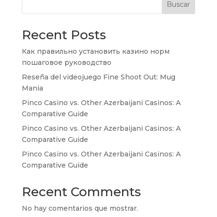
Buscar
Recent Posts
Как правильно установить казино норм
пошаговое руководство
Reseña del videojuego Fine Shoot Out: Mug
Mania
Pinco Casino vs. Other Azerbaijani Casinos: A
Comparative Guide
Pinco Casino vs. Other Azerbaijani Casinos: A
Comparative Guide
Pinco Casino vs. Other Azerbaijani Casinos: A
Comparative Guide
Recent Comments
No hay comentarios que mostrar.