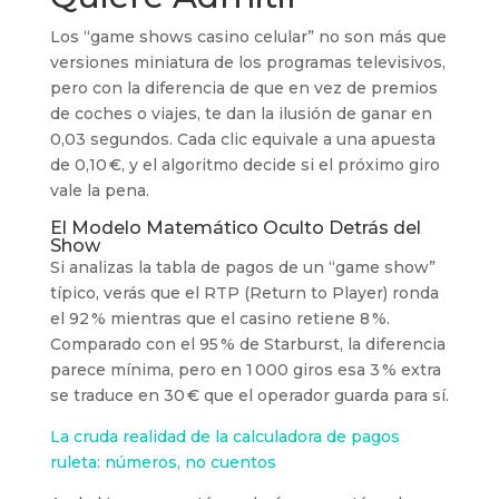
Los “game shows casino celular” no son más que
versiones miniatura de los programas televisivos,
pero con la diferencia de que en vez de premios
de coches o viajes, te dan la ilusión de ganar en
0,03 segundos. Cada clic equivale a una apuesta
de 0,10 €, y el algoritmo decide si el próximo giro
vale la pena.
El Modelo Matemático Oculto Detrás del
Show
Si analizas la tabla de pagos de un “game show”
típico, verás que el RTP (Return to Player) ronda
el 92 % mientras que el casino retiene 8 %.
Comparado con el 95 % de Starburst, la diferencia
parece mínima, pero en 1 000 giros esa 3 % extra
se traduce en 30 € que el operador guarda para sí.
La cruda realidad de la calculadora de pagos
ruleta: números, no cuentos