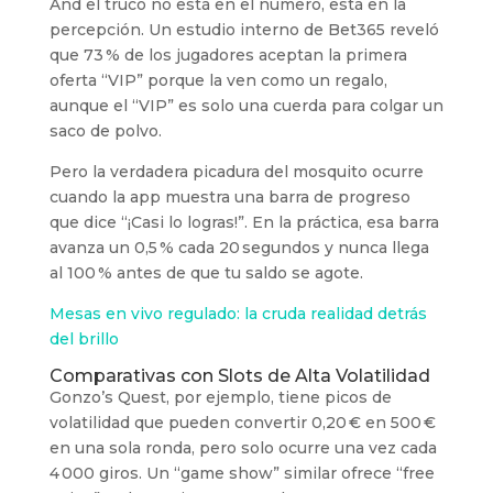
And el truco no está en el número, está en la
percepción. Un estudio interno de Bet365 reveló
que 73 % de los jugadores aceptan la primera
oferta “VIP” porque la ven como un regalo,
aunque el “VIP” es solo una cuerda para colgar un
saco de polvo.
Pero la verdadera picadura del mosquito ocurre
cuando la app muestra una barra de progreso
que dice “¡Casi lo logras!”. En la práctica, esa barra
avanza un 0,5 % cada 20 segundos y nunca llega
al 100 % antes de que tu saldo se agote.
Mesas en vivo regulado: la cruda realidad detrás
del brillo
Comparativas con Slots de Alta Volatilidad
Gonzo’s Quest, por ejemplo, tiene picos de
volatilidad que pueden convertir 0,20 € en 500 €
en una sola ronda, pero solo ocurre una vez cada
4 000 giros. Un “game show” similar ofrece “free