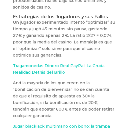
probabilidades reales bajo iconos brillantes y
sonidos de casino.
Estrategias de los Jugadores y sus Fallos
Un jugador experimentado intentó “optimizar” su
tiempo y jugó 45 minutos sin pausa, gastando
27 € y ganando apenas 2 €. La ratio 2/27 ≈ 0,074,
peor que la media del casino. La moraleja es que
el “optimizar” solo sirve para que el casino
optimice sus ganancias.
Tragamonedas Dinero Real PayPal: La Cruda
Realidad Detrás del Brillo
And la mayoría de los que creen en la
“bonificación de bienvenida” no se dan cuenta
de que el requisito de apuesta es 30× la
bonificación; si la bonificación es de 20 €,
tendrán que apostar 600 € antes de poder retirar
cualquier ganancia.
Jugar blackjack multimano con bono: la trampa